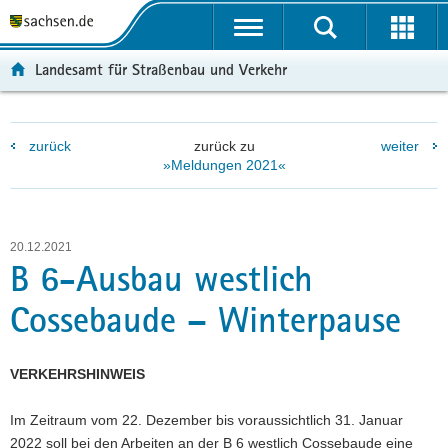
P
P
H
W
F
o
o
a
e
o
r
r
u
i
o
Landesamt für Straßenbau und Verkehr
t
t
p
t
t
a
a
t
e
e
l
l
i
r
r
zurück
zurück zu
weiter
ü
n
n
e
-
»Meldungen 2021«
b
a
h
I
B
e
v
a
n
e
r
i
l
f
r
g
g
t
o
e
20.12.2021
r
a
r
i
B 6-Ausbau westlich
e
t
m
c
Cossebaude – Winterpause
i
i
a
h
f
o
t
e
n
i
VERKEHRSHINWEIS
n
o
d
n
Im Zeitraum vom 22. Dezember bis voraussichtlich 31. Januar
e
2022 soll bei den Arbeiten an der B 6 westlich Cossebaude eine
N