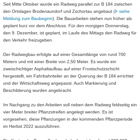
Seit Mitte Oktober wurde ein Radweg parallel zur B 184 zwischen
a
den Ortslagen Brodenaundorf und Zschortau angebaut (
siehe
v
Meldung zum Baubeginn
). Die Bauarbeiten stehen nun früher als
i
geplant kurz vor dem Abschluss. Für den morgigen Donnerstag,
g
den 9. Dezember, ist geplant, im Laufe des Mittags den Radweg für
a
den Verkehr freizugeben.
t
i
Der Radwegbau erfolgte auf einer Gesamtlänge von rund 700
o
Metern und mit einer Breite von 2,50 Meter. Es wurde ein
n
zweischichtiger Asphaltaufbau auf einer Frostschutzschicht
hergestellt, ein Fahrbahnteiler an der Querung der B 184 errichtet
und der Wirtschaftsweg angepasst. Auch Markierung und
Beschilderung wurden angebracht.
Im Nachgang zu den Arbeiten soll neben dem Radweg feldseitig ein
vier Meter breiter Pflanzstreifen angelegt werden. Es ist
vorgesehen, diese Pflanzungen in der kommenden Pflanzperiode
im Herbst 2022 auszuführen.