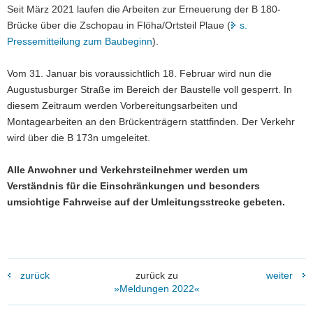
Seit März 2021 laufen die Arbeiten zur Erneuerung der B 180-
a
Brücke über die Zschopau in Flöha/Ortsteil Plaue (
s.
v
Pressemitteilung zum Baubeginn
).
i
g
Vom 31. Januar bis voraussichtlich 18. Februar wird nun die
a
Augustusburger Straße im Bereich der Baustelle voll gesperrt. In
t
diesem Zeitraum werden Vorbereitungsarbeiten und
i
Montagearbeiten an den Brückenträgern stattfinden. Der Verkehr
o
wird über die B 173n umgeleitet.
n
Alle Anwohner und Verkehrsteilnehmer werden um
Verständnis für die Einschränkungen und besonders
umsichtige Fahrweise auf der Umleitungsstrecke gebeten.
zurück
zurück zu
weiter
»Meldungen 2022«