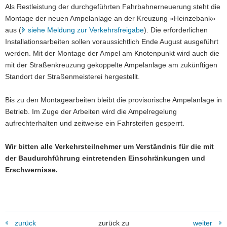
Als Restleistung der durchgeführten Fahrbahnerneuerung steht die
a
Montage der neuen Ampelanlage an der Kreuzung »Heinzebank«
v
aus (
siehe Meldung zur Verkehrsfreigabe
). Die erforderlichen
i
Installationsarbeiten sollen voraussichtlich Ende August ausgeführt
g
werden. Mit der Montage der Ampel am Knotenpunkt wird auch die
a
mit der Straßenkreuzung gekoppelte Ampelanlage am zukünftigen
t
Standort der Straßenmeisterei hergestellt.
i
o
Bis zu den Montagearbeiten bleibt die provisorische Ampelanlage in
n
Betrieb. Im Zuge der Arbeiten wird die Ampelregelung
aufrechterhalten und zeitweise ein Fahrsteifen gesperrt.
Wir bitten alle Verkehrsteilnehmer um Verständnis für die mit
der Baudurchführung eintretenden Einschränkungen und
Erschwernisse.
zurück
zurück zu
weiter