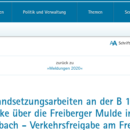
reifende
en
Politik und Verwaltung
Themen
Se
Schrif
zurück zu
»Meldungen 2020«
andsetzungsarbeiten an der B 
ke über die Freiberger Mulde i
bach - Verkehrsfreigabe am Fr