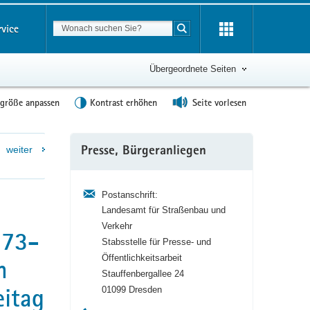
Suchbegriff
rvice
Suche starten
Übergeordnete Seiten
tgröße anpassen
Kontrast erhöhen
Seite vorlesen
Weitere
weiter
Presse, Bürgeranliegen
Information
Postanschrift:
Landesamt für Straßenbau und
Verkehr
173-
Stabsstelle für Presse- und
Öffentlichkeitsarbeit
n
Stauffenbergallee 24
eitag
01099 Dresden