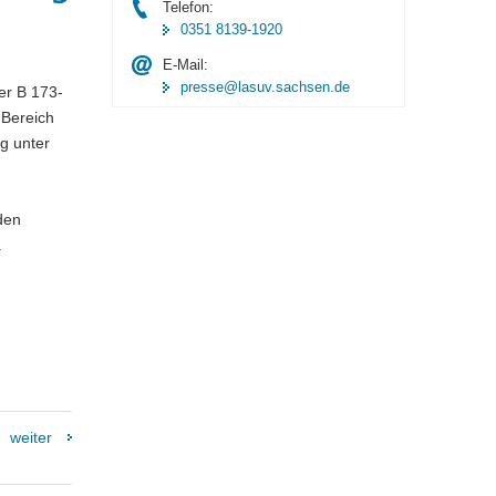
Telefon:
0351 8139-1920
E-Mail:
presse@lasuv.sachsen.de
er B 173-
 Bereich
g unter
den
.
weiter