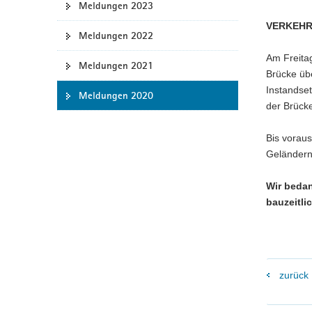
Meldungen 2023
a
VERKEHR
v
Meldungen 2022
i
Am Freitag
g
Meldungen 2021
Brücke übe
a
Instandse
Meldungen 2020
t
der Brück
i
o
Bis voraus
n
Geländern 
Wir bedan
bauzeitl
zurück