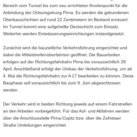
Bereich vom Tunnel bis zum neu errichteten Knotenpunkt für die
a
Anbindung der Ortsumgehung Pirna. Es werden die gebundenen
v
Oberbauschichten auf rund 22 Zentimetern im Bestand erneuert.
i
Im Tunnel kommt eine aufgehellte Deckschicht zum Einsatz.
g
Weiterhin werden Entwässerungseinrichtungen instandgesetzt.
a
t
Zunächst wird die bauzeitliche Verkehrsführung eingerichtet und
i
dabei die Mittelstreifenüberfahrten geöffnet. Die Bauarbeiten
o
erfolgen auf der Richtungsfahrbahn Pirna bis voraussichtlich 28.
n
April. Anschließend erfolgt der Umbau der Verkehrsführung, um ab
4. Mai die Richtungsfahrbahn zur A 17 bearbeiten zu können. Diese
Bauphase soll voraussichtlich bis zum 9. Juni abgeschlossen
werden.
Der Verkehr wird in beiden Richtung jeweils auf einem Fahrstreifen
an den Arbeiten vorbeigeführt. Für das Auf- und Abfahren werden
über die Anschlussstelle Pirna-Copitz bzw. über die Zehistaer
Straße Umleitungen eingerichtet.