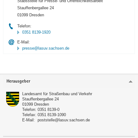
Stabsstelle für Presse- und Öffentlichkeitsarbeit
Stauffenbergallee 24
01099 Dresden
Telefon:
0351 8139-1920
E-Mail:
presse@lasuv.sachsen.de
Footer-
Herausgeber
Bereich
Landesamt für Straßenbau und Verkehr
Stauffenbergallee 24
01099
Dresden
Telefon:
0351 8139-0
Telefax:
0351 8139-1090
E-Mail:
poststelle@lasuv.sachsen.de