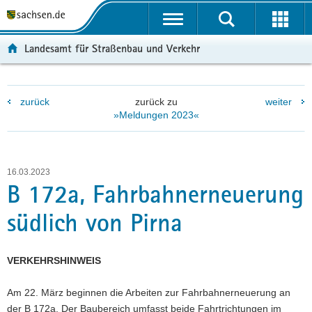
P
P
H
W
F
o
o
a
e
o
r
r
u
i
o
Landesamt für Straßenbau und Verkehr
t
t
p
t
t
a
a
t
e
e
l
l
i
r
r
zurück
zurück zu
weiter
ü
n
n
e
-
»Meldungen 2023«
b
a
h
I
B
e
v
a
n
e
r
i
l
f
r
g
g
t
o
e
16.03.2023
r
a
r
i
B 172a, Fahrbahnerneuerung
e
t
m
c
südlich von Pirna
i
i
a
h
f
o
t
e
n
i
VERKEHRSHINWEIS
n
o
d
n
Am 22. März beginnen die Arbeiten zur Fahrbahnerneuerung an
e
der B 172a. Der Baubereich umfasst beide Fahrtrichtungen im
N