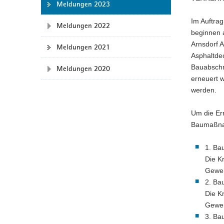
Meldungen 2023
a
Im Auftra
v
Meldungen 2022
beginnen 
i
Arnsdorf 
g
Meldungen 2021
Asphaltdec
a
Bauabschni
Meldungen 2020
t
erneuert w
i
werden.
o
n
Um die Err
Baumaßnah
1. Ba
Die K
Gewer
2. Ba
Die K
Gewer
3. Bau