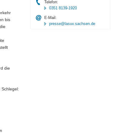
Telefon:
0351 8139-1920
erkehr
E-Mail:
n bis
presse@lasuv.sachsen.de
die
ite
tellt
rd die
 Schlegel:
in