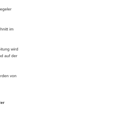
egeler
hnitt im
itung wird
nd auf der
erden von
er