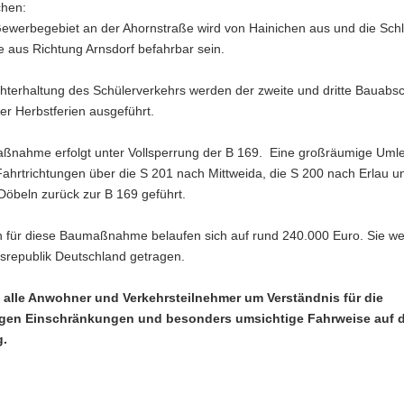
chen:
ewerbegebiet an der Ahornstraße wird von Hainichen aus und die Schl
e aus Richtung Arnsdorf befahrbar sein.
hterhaltung des Schülerverkehrs werden der zweite und dritte Bauabsc
r Herbstferien ausgeführt.
ßnahme erfolgt unter Vollsperrung der B 169. Eine großräumige Umle
Fahrtrichtungen über die S 201 nach Mittweida, die S 200 nach Erlau u
Döbeln zurück zur B 169 geführt.
n für diese Baumaßnahme belaufen sich auf rund 240.000 Euro. Sie w
srepublik Deutschland getragen.
n alle Anwohner und Verkehrsteilnehmer um Verständnis für die
gen Einschränkungen und besonders umsichtige Fahrweise auf d
g.