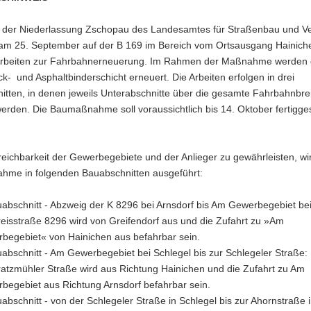
g der Niederlassung Zschopau des Landesamtes für Straßenbau und V
am 25. September auf der B 169 im Bereich vom Ortsausgang Hainiche
Arbeiten zur Fahrbahnerneuerung. Im Rahmen der Maßnahme werden 
k- und Asphaltbinderschicht erneuert. Die Arbeiten erfolgen in drei
tten, in denen jeweils Unterabschnitte über die gesamte Fahrbahnbre
erden. Die Baumaßnahme soll voraussichtlich bis 14. Oktober fertigges
eichbarkeit der Gewerbegebiete und der Anlieger zu gewährleisten, wi
me in folgenden Bauabschnitten ausgeführt:
uabschnitt - Abzweig der K 8296 bei Arnsdorf bis Am Gewerbegebiet bei
reisstraße 8296 wird von Greifendorf aus und die Zufahrt zu »Am
begebiet« von Hainichen aus befahrbar sein.
uabschnitt - Am Gewerbegebiet bei Schlegel bis zur Schlegeler Straße:
ratzmühler Straße wird aus Richtung Hainichen und die Zufahrt zu Am
begebiet aus Richtung Arnsdorf befahrbar sein.
abschnitt - von der Schlegeler Straße in Schlegel bis zur Ahornstraße 