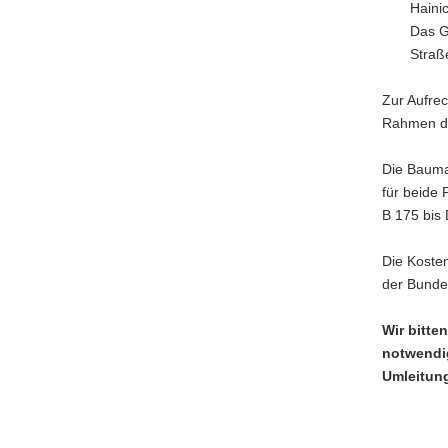
Haini
Das G
Straß
Zur Aufrec
Rahmen de
Die Bauma
für beide 
B 175 bis 
Die Koste
der Bunde
Wir bitte
notwendi
Umleitun