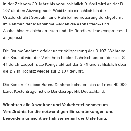
In der Zeit vom 29. März bis voraussichtlich 9. April wird an der B
a
107 ab dem Abzweig nach Weiditz bis einschließlich der
v
Ortsdurchfahrt Seupahn eine Fahrbahnerneuerung durchgeführt.
i
Im Rahmen der Maßnahme werden die Asphaltdeck- und
g
Asphaltbinderschicht erneuert und die Randbereiche entsprechend
a
angepasst.
t
i
Die Baumaßnahme erfolgt unter Vollsperrung der B 107. Während
o
der Bauzeit wird der Verkehr in beiden Fahrtrichtungen über die S
n
44 durch Leupahn, ab Königsfeld auf der S 49 und schließlich über
die B 7 in Rochlitz wieder zur B 107 geführt.
Die Kosten für diese Baumaßnahme belaufen sich auf rund 40.000
Euro. Kostenträger ist die Bundesrepublik Deutschland.
Wir bitten alle Anwohner und Verkehrsteilnehmer um
Verständnis für die notwendigen Einschränkungen und
besonders umsichtige Fahrweise auf der Umleitung.