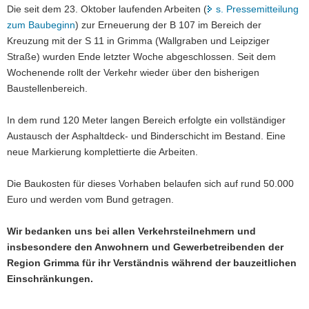
Die seit dem 23. Oktober laufenden Arbeiten (
s. Pressemitteilung
a
zum Baubeginn
) zur Erneuerung der B 107 im Bereich der
v
Kreuzung mit der S 11 in Grimma (Wallgraben und Leipziger
i
Straße) wurden Ende letzter Woche abgeschlossen. Seit dem
g
Wochenende rollt der Verkehr wieder über den bisherigen
a
Baustellenbereich.
t
i
In dem rund 120 Meter langen Bereich erfolgte ein vollständiger
o
Austausch der Asphaltdeck- und Binderschicht im Bestand. Eine
n
neue Markierung komplettierte die Arbeiten.
Die Baukosten für dieses Vorhaben belaufen sich auf rund 50.000
Euro und werden vom Bund getragen.
Wir bedanken uns bei allen Verkehrsteilnehmern und
insbesondere den Anwohnern und Gewerbetreibenden der
Region Grimma für ihr Verständnis während der bauzeitlichen
Einschränkungen.