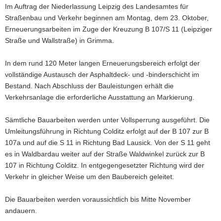
Im Auftrag der Niederlassung Leipzig des Landesamtes für
a
Straßenbau und Verkehr beginnen am Montag, dem 23. Oktober,
v
Erneuerungsarbeiten im Zuge der Kreuzung B 107/S 11 (Leipziger
i
Straße und Wallstraße) in Grimma.
g
a
In dem rund 120 Meter langen Erneuerungsbereich erfolgt der
t
vollständige Austausch der Asphaltdeck- und -binderschicht im
i
Bestand. Nach Abschluss der Bauleistungen erhält die
o
Verkehrsanlage die erforderliche Ausstattung an Markierung.
n
Sämtliche Bauarbeiten werden unter Vollsperrung ausgeführt. Die
Umleitungsführung in Richtung Colditz erfolgt auf der B 107 zur B
107a und auf die S 11 in Richtung Bad Lausick. Von der S 11 geht
es in Waldbardau weiter auf der Straße Waldwinkel zurück zur B
107 in Richtung Colditz. In entgegengesetzter Richtung wird der
Verkehr in gleicher Weise um den Baubereich geleitet.
Die Bauarbeiten werden voraussichtlich bis Mitte November
andauern.