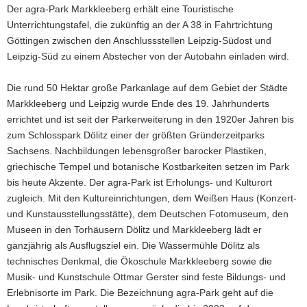
Der agra-Park Markkleeberg erhält eine Touristische
a
Unterrichtungstafel, die zukünftig an der A 38 in Fahrtrichtung
v
Göttingen zwischen den Anschlussstellen Leipzig-Südost und
i
Leipzig-Süd zu einem Abstecher von der Autobahn einladen wird.
g
a
Die rund 50 Hektar große Parkanlage auf dem Gebiet der Städte
t
Markkleeberg und Leipzig wurde Ende des 19. Jahrhunderts
i
errichtet und ist seit der Parkerweiterung in den 1920er Jahren bis
o
zum Schlosspark Dölitz einer der größten Gründerzeitparks
n
Sachsens. Nachbildungen lebensgroßer barocker Plastiken,
griechische Tempel und botanische Kostbarkeiten setzen im Park
bis heute Akzente. Der agra-Park ist Erholungs- und Kulturort
zugleich. Mit den Kultureinrichtungen, dem Weißen Haus (Konzert-
und Kunstausstellungsstätte), dem Deutschen Fotomuseum, den
Museen in den Torhäusern Dölitz und Markkleeberg lädt er
ganzjährig als Ausflugsziel ein. Die Wassermühle Dölitz als
technisches Denkmal, die Ökoschule Markkleeberg sowie die
Musik- und Kunstschule Ottmar Gerster sind feste Bildungs- und
Erlebnisorte im Park. Die Bezeichnung agra-Park geht auf die