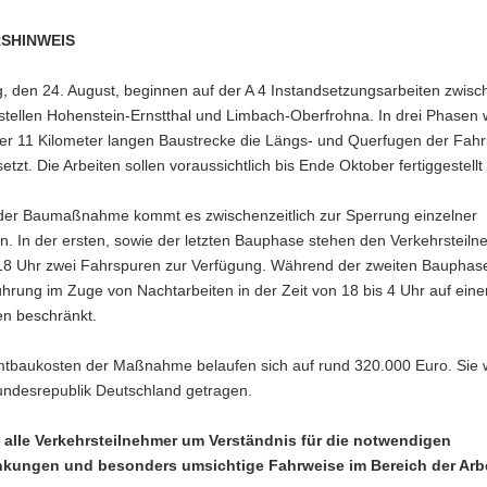
SHINWEIS
, den 24. August, beginnen auf der A 4 Instandsetzungsarbeiten zwis
stellen Hohenstein-Ernstthal und Limbach-Oberfrohna. In drei Phasen
ber 11 Kilometer langen Baustrecke die Längs- und Querfugen der Fah
etzt. Die Arbeiten sollen voraussichtlich bis Ende Oktober fertiggestell
er Baumaßnahme kommt es zwischenzeitlich zur Sperrung einzelner
n. In der ersten, sowie der letzten Bauphase stehen den Verkehrsteil
 18 Uhr zwei Fahrspuren zur Verfügung. Während der zweiten Bauphase
hrung im Zuge von Nachtarbeiten in der Zeit von 18 bis 4 Uhr auf eine
en beschränkt.
tbaukosten der Maßnahme belaufen sich auf rund 320.000 Euro. Sie
undesrepublik Deutschland getragen.
n alle Verkehrsteilnehmer um Verständnis für die notwendigen
kungen und besonders umsichtige Fahrweise im Bereich der Arbe