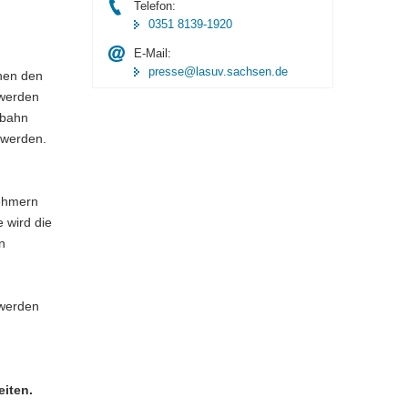
Telefon:
0351 8139-1920
E-Mail:
presse@lasuv.sachsen.de
chen den
 werden
rbahn
t werden.
nehmern
 wird die
n
 werden
iten.