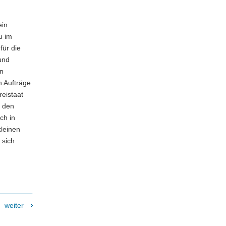
ein
u im
für die
und
en
h Aufträge
reistaat
m den
ch in
kleinen
 sich
.
weiter