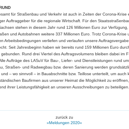
RUND
samt für Straßenbau und Verkehr ist auch in Zeiten der Corona-Krise 
ger Auftraggeber für die regionale Wirtschaft. Für den Staatsstraßenba
Sachsen stehen in diesem Jahr rund 126 Millionen Euro zur Verfügung, 
aßen und Autobahnen weitere 337 Millionen Euro. Trotz Corona-Krise 
en Arbeitsbedingungen verliefen und verlaufen unsere Auftragsvergab
cht. Seit Jahresbeginn haben wir bereits rund 159 Millionen Euro durc
h gebunden. Rund drei Viertel des Auftragsvolumens bleiben dabei im F
lle Aufträge des LASuV für Bau-, Liefer- und Dienstleistungen rund u
u, Straßen- und Radwegbau bzw. deren Sanierung werden grundsätzli
und – wo sinnvoll – in Bauabschnitte bzw. Teillose unterteilt, um auch 
ständischen Baufirmen aus unserer Heimat die Möglichkeit zu eröffnen,
nd ihrer Leistungsfähigkeit an unseren Ausschreibungen zu beteiligen
zurück zu
»Meldungen 2020«