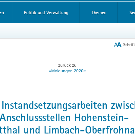
reifende
en
Politik und Verwaltung
Themen
Se
Schrif
zurück zu
»Meldungen 2020«
 Instandsetzungsarbeiten zwis
Anschlussstellen Hohenstein-
tthal und Limbach-Oberfrohna