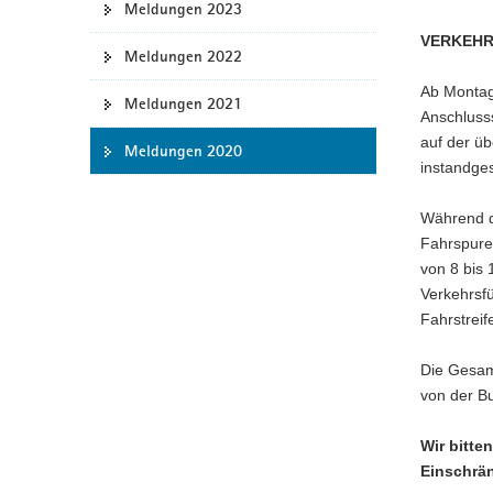
Meldungen 2023
a
VERKEHR
v
Meldungen 2022
i
Ab Montag
g
Meldungen 2021
Anschluss
a
auf der ü
Meldungen 2020
t
instandges
i
o
Während d
n
Fahrspure
von 8 bis
Verkehrsfü
Fahrstreif
Die Gesam
von der B
Wir bitte
Einschrän