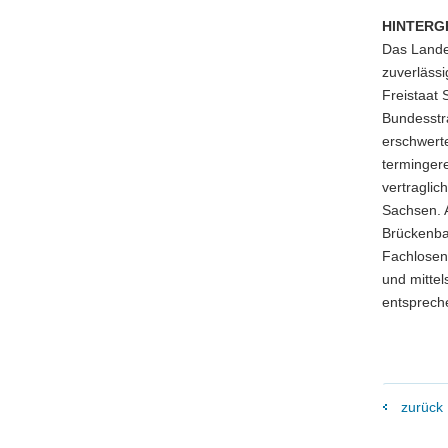
HINTERG
Das Lande
zuverlässi
Freistaat 
Bundesstr
erschwert
termingere
vertraglic
Sachsen. A
Brückenba
Fachlosen 
und mittel
entspreche
zurück