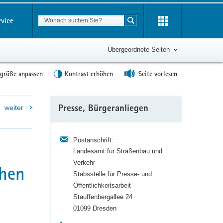
Suchbegriff
rvice
Suche starten
Übergeordnete Seiten
tgröße anpassen
Kontrast erhöhen
Seite vorlesen
Weitere
weiter
Presse, Bürgeranliegen
Information
Postanschrift:
Landesamt für Straßenbau und
Verkehr
chen
Stabsstelle für Presse- und
Öffentlichkeitsarbeit
Stauffenbergallee 24
01099 Dresden