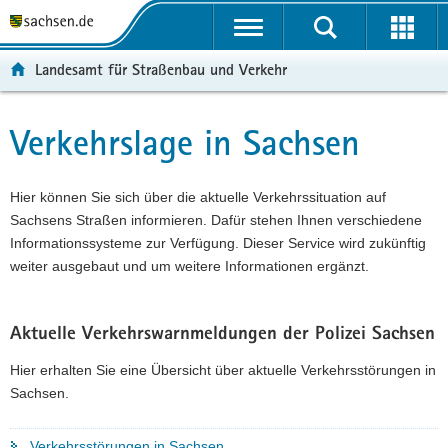
P
P
H
W
F
o
o
a
e
o
r
r
u
i
o
Landesamt für Straßenbau und Verkehr
t
t
p
t
t
a
a
t
e
e
l
l
i
r
r
Verkehrslage in Sachsen
Hauptinhalt
ü
n
n
e
-
b
a
h
I
B
e
v
a
n
e
Hier können Sie sich über die aktuelle Verkehrssituation auf
r
i
l
f
r
Sachsens Straßen informieren. Dafür stehen Ihnen verschiedene
g
g
t
o
e
Informationssysteme zur Verfügung. Dieser Service wird zukünftig
r
a
r
i
weiter ausgebaut und um weitere Informationen ergänzt.
e
t
m
c
i
i
a
h
f
o
t
Aktuelle Verkehrswarnmeldungen der Polizei Sachsen
e
n
i
Hier erhalten Sie eine Übersicht über aktuelle Verkehrsstörungen in
n
o
Sachsen.
d
n
e
Verkehrsstörungen in Sachsen
N