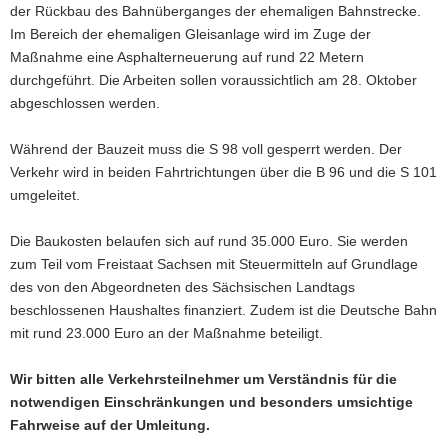
der Rückbau des Bahnüberganges der ehemaligen Bahnstrecke.
a
Im Bereich der ehemaligen Gleisanlage wird im Zuge der
v
Maßnahme eine Asphalterneuerung auf rund 22 Metern
i
durchgeführt. Die Arbeiten sollen voraussichtlich am 28. Oktober
g
abgeschlossen werden.
a
t
Während der Bauzeit muss die S 98 voll gesperrt werden. Der
i
Verkehr wird in beiden Fahrtrichtungen über die B 96 und die S 101
o
umgeleitet.
n
Die Baukosten belaufen sich auf rund 35.000 Euro. Sie werden
zum Teil vom Freistaat Sachsen mit Steuermitteln auf Grundlage
des von den Abgeordneten des Sächsischen Landtags
beschlossenen Haushaltes finanziert. Zudem ist die Deutsche Bahn
mit rund 23.000 Euro an der Maßnahme beteiligt.
Wir bitten alle Verkehrsteilnehmer um Verständnis für die
notwendigen Einschränkungen und besonders umsichtige
Fahrweise auf der Umleitung.