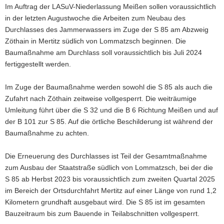
Im Auftrag der LASuV-Niederlassung Meißen sollen voraussichtlich
a
in der letzten Augustwoche die Arbeiten zum Neubau des
v
Durchlasses des Jammerwassers im Zuge der S 85 am Abzweig
i
Zöthain in Mertitz südlich von Lommatzsch beginnen. Die
g
Baumaßnahme am Durchlass soll voraussichtlich bis Juli 2024
a
fertiggestellt werden.
t
i
Im Zuge der Baumaßnahme werden sowohl die S 85 als auch die
o
Zufahrt nach Zöthain zeitweise vollgesperrt. Die weiträumige
n
Umleitung führt über die S 32 und die B 6 Richtung Meißen und auf
der B 101 zur S 85. Auf die örtliche Beschilderung ist während der
Baumaßnahme zu achten.
Die Erneuerung des Durchlasses ist Teil der Gesamtmaßnahme
zum Ausbau der Staatstraße südlich von Lommatzsch, bei der die
S 85 ab Herbst 2023 bis voraussichtlich zum zweiten Quartal 2025
im Bereich der Ortsdurchfahrt Mertitz auf einer Länge von rund 1,2
Kilometern grundhaft ausgebaut wird. Die S 85 ist im gesamten
Bauzeitraum bis zum Bauende in Teilabschnitten vollgesperrt.