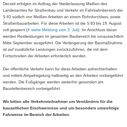
Derzeit erfolgen im Auftrag der Niederlassung Meißen des
a
Landesamtes für Straßenbau und Verkehr im Fahrbahnbereich der
v
S 83 südlich von Meißen Arbeiten an einem Rohrdurchlass, sowie
i
Straßenbauarbeiten. Für diese Arbeiten ist die S 83 bis 19. August
g
voll gesperrt (
siehe Meldung vom 3. Juli
). Im Anschluss daran
a
werden Restleistungen im gesamten Baubereich bis voraussichtlich
t
Mitte September ausgeführt. Die Verlängerung der Baumaßnahme
i
ist auf zusätzliche Leistungen zurückzuführen, die mit dem
o
Fortschreiten der Arbeiten erforderlich wurden.
n
Der öffentliche Verkehr kann für diese Arbeiten aufrechterhalten
und mittels Ampelregelung halbseitig an den Arbeiten vorbeigeführt
werden. Die Fußgänger werden weiterhin gesondert am
Baustellenbereich vorbeigeführt.
Wir bitten alle Verkehrsteilnehmer um Verständnis für die
bauzeitlichen Erschwernisse und um besonders umsichtige
Fahrweise im Bereich der Arbeiten.