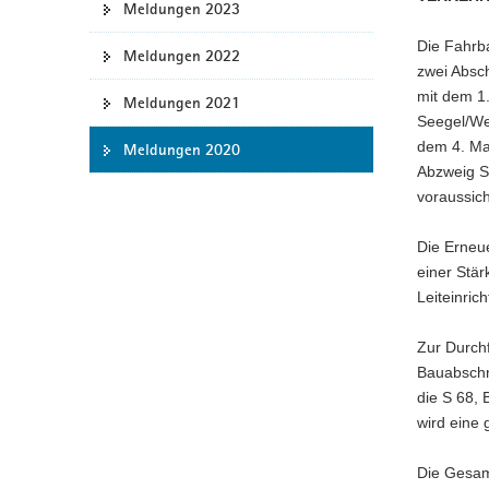
Meldungen 2023
a
Die Fahrba
v
Meldungen 2022
zwei Absch
i
mit dem 1
g
Meldungen 2021
Seegel/We
a
dem 4. Mai
Meldungen 2020
t
Abzweig S
i
voraussich
o
n
Die Erneue
einer Stär
Leiteinric
Zur Durchf
Bauabschni
die S 68, 
wird eine 
Die Gesam