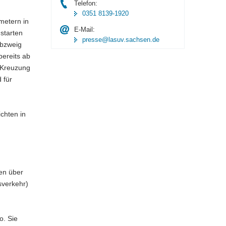
Telefon:
0351 8139-1920
metern in
E-Mail:
starten
presse@lasuv.sachsen.de
Abzweig
ereits ab
 (Kreuzung
 für
chten in
ten über
sverkehr)
o. Sie