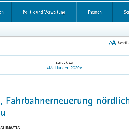
reifende
en
Politik und Verwaltung
Themen
Se
Schrif
zurück zu
»Meldungen 2020«
, Fahrbahnerneuerung nördlic
au
SHINWEIS