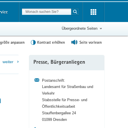
Suchbegriff
rvice
Suche starten
Übergeordnete Seiten
tgröße anpassen
Kontrast erhöhen
Seite vorlesen
Weitere
weiter
Presse, Bürgeranliegen
Information
Postanschrift:
Landesamt für Straßenbau und
Verkehr
h
Stabsstelle für Presse- und
Öffentlichkeitsarbeit
Stauffenbergallee 24
01099 Dresden