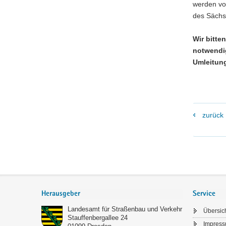
werden vo
des Sächs
Wir bitte
notwendi
Umleitun
zurück
Footer-
Bereich
Herausgeber
Service
Landesamt für Straßenbau und Verkehr
Übersic
Stauffenbergallee 24
Impres