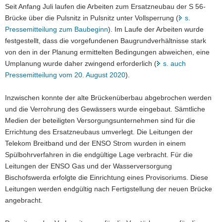
Seit Anfang Juli laufen die Arbeiten zum Ersatzneubau der S 56-
a
Brücke über die Pulsnitz in Pulsnitz unter Vollsperrung (
s.
v
Pressemitteilung zum Baubeginn
). Im Laufe der Arbeiten wurde
i
festgestellt, dass die vorgefundenen Baugrundverhältnisse stark
g
von den in der Planung ermittelten Bedingungen abweichen, eine
a
Umplanung wurde daher zwingend erforderlich (
s. auch
t
Pressemitteilung vom 20. August 2020
).
i
o
Inzwischen konnte der alte Brückenüberbau abgebrochen werden
n
und die Verrohrung des Gewässers wurde eingebaut. Sämtliche
Medien der beteiligten Versorgungsunternehmen sind für die
Errichtung des Ersatzneubaus umverlegt. Die Leitungen der
Telekom Breitband und der ENSO Strom wurden in einem
Spülbohrverfahren in die endgültige Lage verbracht. Für die
Leitungen der ENSO Gas und der Wasserversorgung
Bischofswerda erfolgte die Einrichtung eines Provisoriums. Diese
Leitungen werden endgültig nach Fertigstellung der neuen Brücke
angebracht.