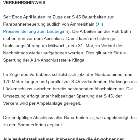
VERKEHRSHINWEIS
a
v
Seit Ende April laufen im Zuge der S 45 Bauarbeiten zur
i
Fahrbahnerneuerung südlich von Ammelshain (
s.
g
Pressemitteilung zum Baubeginn
). Die Arbeiten an der Fahrbahn
a
stehen nun vor dem Abschluss. Damit kann die bisherige
t
Umleitungsführung ab Mittwoch, dem 31. Mai, im Verlauf des
i
Nachmittags wieder aufgehoben werden. Dies gilt auch für die
o
Sperrung der A 14-Anschlussstelle Klinga.
n
Im Zuge des Vorhabens schließt sich jetzt der Neubau eines rund
170 Meter langen und parallel zur S 45 verlaufenden Radweges als
Lückenschluss zwischen bereits bestehenden Abschnitten an. Die
Umsetzung erfolgt unter halbseitiger Sperrung der S 45, der
Verkehr wird per Ampelanlage geregelt.
Der endgültige Abschluss aller Bauarbeiten ist, wie angekündigt, bis
zu den Sommerferien geplant.
Alle Verkehrsteilnehmer, insbesondere die Anwohner der