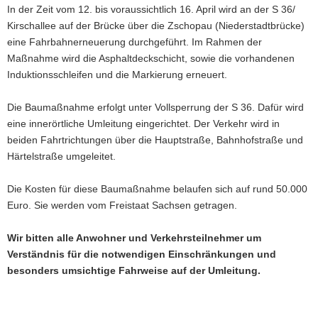
In der Zeit vom 12. bis voraussichtlich 16. April wird an der S 36/
a
Kirschallee auf der Brücke über die Zschopau (Niederstadtbrücke)
v
eine Fahrbahnerneuerung durchgeführt. Im Rahmen der
i
Maßnahme wird die Asphaltdeckschicht, sowie die vorhandenen
g
Induktionsschleifen und die Markierung erneuert.
a
t
Die Baumaßnahme erfolgt unter Vollsperrung der S 36. Dafür wird
i
eine innerörtliche Umleitung eingerichtet. Der Verkehr wird in
o
beiden Fahrtrichtungen über die Hauptstraße, Bahnhofstraße und
n
Härtelstraße umgeleitet.
Die Kosten für diese Baumaßnahme belaufen sich auf rund 50.000
Euro. Sie werden vom Freistaat Sachsen getragen.
Wir bitten alle Anwohner und Verkehrsteilnehmer um
Verständnis für die notwendigen Einschränkungen und
besonders umsichtige Fahrweise auf der Umleitung.