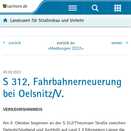
P
P
H
W
F
o
o
a
e
o
r
r
u
i
o
Landesamt für Straßenbau und Verkehr
t
t
p
t
t
a
a
t
e
e
l
l
i
r
r
zurück
zurück zu
weiter
ü
n
n
e
-
»Meldungen 2022«
b
a
h
I
B
e
v
a
n
e
r
i
l
f
r
g
g
t
o
e
30.09.2022
r
a
r
i
S 312, Fahrbahnerneuerung
e
t
m
c
bei Oelsnitz/V.
i
i
a
h
f
o
t
e
n
i
VERKEHRSHINWEIS
n
o
d
n
Am 4. Oktober beginnen an der S 312/Theumaer Straße zwischen
e
Oelsnitz/Vogtland und Juchhöh auf rund 1,3 Kilometern Länge die
N