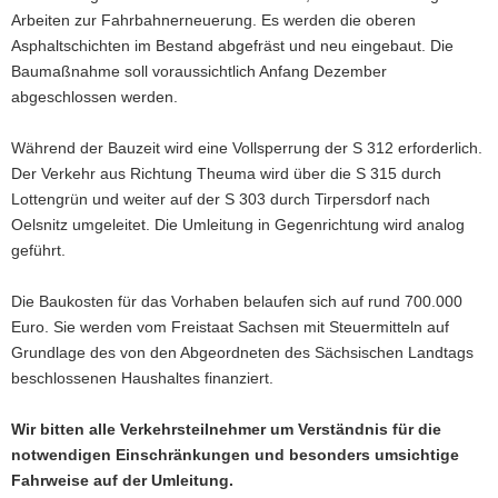
Arbeiten zur Fahrbahnerneuerung. Es werden die oberen
a
Asphaltschichten im Bestand abgefräst und neu eingebaut. Die
v
Baumaßnahme soll voraussichtlich Anfang Dezember
i
abgeschlossen werden.
g
a
Während der Bauzeit wird eine Vollsperrung der S 312 erforderlich.
t
Der Verkehr aus Richtung Theuma wird über die S 315 durch
i
Lottengrün und weiter auf der S 303 durch Tirpersdorf nach
o
Oelsnitz umgeleitet. Die Umleitung in Gegenrichtung wird analog
n
geführt.
Die Baukosten für das Vorhaben belaufen sich auf rund 700.000
Euro. Sie werden vom Freistaat Sachsen mit Steuermitteln auf
Grundlage des von den Abgeordneten des Sächsischen Landtags
beschlossenen Haushaltes finanziert.
Wir bitten alle Verkehrsteilnehmer um Verständnis für die
notwendigen Einschränkungen und besonders umsichtige
Fahrweise auf der Umleitung.