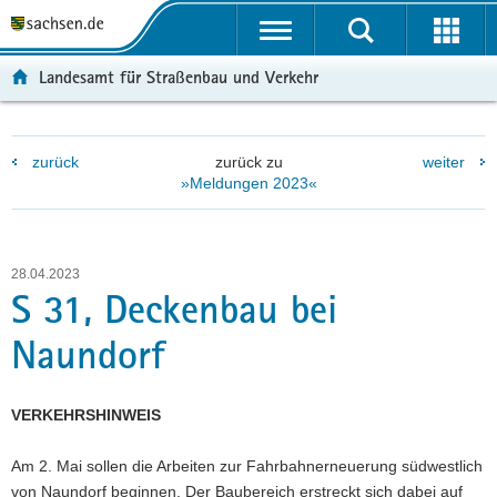
P
P
H
W
F
o
o
a
e
o
r
r
u
i
o
Landesamt für Straßenbau und Verkehr
t
t
p
t
t
a
a
t
e
e
l
l
i
r
r
zurück
zurück zu
weiter
ü
n
n
e
-
»Meldungen 2023«
b
a
h
I
B
e
v
a
n
e
r
i
l
f
r
g
g
t
o
e
28.04.2023
r
a
r
i
S 31, Deckenbau bei
e
t
m
c
Naundorf
i
i
a
h
f
o
t
e
n
i
VERKEHRSHINWEIS
n
o
d
n
Am 2. Mai sollen die Arbeiten zur Fahrbahnerneuerung südwestlich
e
von Naundorf beginnen. Der Baubereich erstreckt sich dabei auf
N