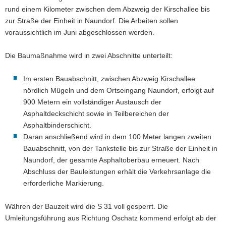
rund einem Kilometer zwischen dem Abzweig der Kirschallee bis
a
zur Straße der Einheit in Naundorf. Die Arbeiten sollen
v
voraussichtlich im Juni abgeschlossen werden.
i
g
Die Baumaßnahme wird in zwei Abschnitte unterteilt:
a
t
Im ersten Bauabschnitt, zwischen Abzweig Kirschallee
i
nördlich Mügeln und dem Ortseingang Naundorf, erfolgt auf
o
900 Metern ein vollständiger Austausch der
n
Asphaltdeckschicht sowie in Teilbereichen der
Asphaltbinderschicht.
Daran anschließend wird in dem 100 Meter langen zweiten
Bauabschnitt, von der Tankstelle bis zur Straße der Einheit in
Naundorf, der gesamte Asphaltoberbau erneuert. Nach
Abschluss der Bauleistungen erhält die Verkehrsanlage die
erforderliche Markierung.
Währen der Bauzeit wird die S 31 voll gesperrt. Die
Umleitungsführung aus Richtung Oschatz kommend erfolgt ab der