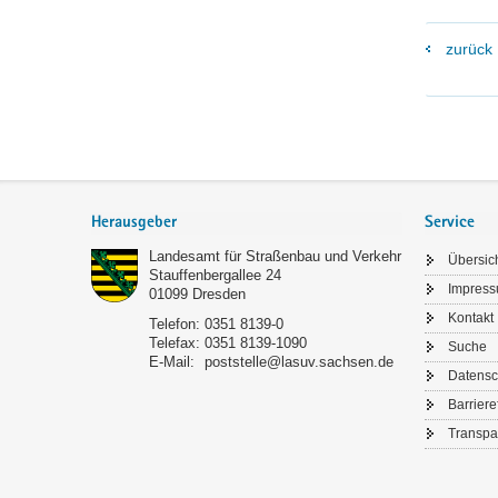
zurück
Footer-
Bereich
Herausgeber
Service
Landesamt für Straßenbau und Verkehr
Übersic
Stauffenbergallee 24
Impres
01099
Dresden
Kontakt
Telefon:
0351 8139-0
Telefax:
0351 8139-1090
Suche
E-Mail:
poststelle@lasuv.sachsen.de
Datensc
Barriere
Transpa