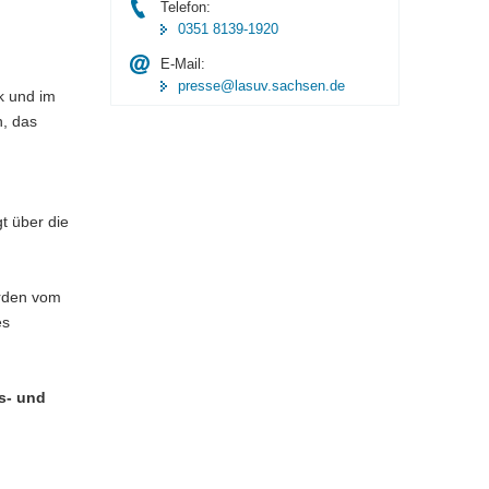
Telefon:
0351 8139-1920
E-Mail:
presse@lasuv.sachsen.de
k und im
h, das
t über die
rden vom
es
gs- und