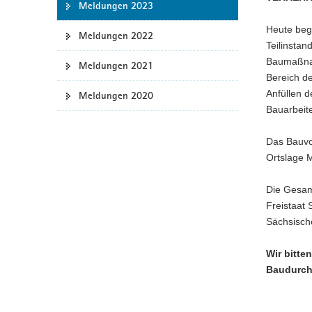
Meldungen 2023
a
Heute begi
v
Meldungen 2022
Teilinsta
i
Baumaßnah
g
Meldungen 2021
Bereich d
a
Anfüllen 
Meldungen 2020
t
Bauarbeite
i
o
Das Bauvor
n
Ortslage 
Die Gesam
Freistaat
Sächsisch
Wir bitte
Baudurch