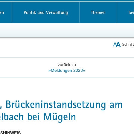
reifende
en
Politik und Verwaltung
Themen
Se
Schrif
zurück zu
»Meldungen 2023«
, Brückeninstandsetzung am
lbach bei Mügeln
SHINWEIS