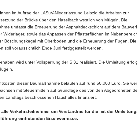
nnen im Auftrag der LASuV-Niederlassung Leipzig die Arbeiten zur
ndsetzung der Brücke über den Haselbach westlich von Mügeln. Die
me umfasst die Erneuerung der Asphaltdeckschicht auf dem Bauwer
er Widerlager, sowie das Anpassen der Pflasterflächen im Nebenbereic
der Böschungskegel mit Oberboden und die Erneuerung der Fugen. Die
n soll voraussichtlich Ende Juni fertiggestellt werden.
haben wird unter Vollsperrung der S 31 realisiert. Die Umleitung erfolg
Mügeln.
tkosten dieser Baumaßnahme belaufen auf rund 50.000 Euro. Sie we
 Sachsen mit Steuermitteln auf Grundlage des von den Abgeordneten d
en Landtags beschlossenen Haushaltes finanziert.
n alle Verkehrsteilnehmer um Verständnis für die mit der Umleitun
führung eintretenden Erschwernisse.