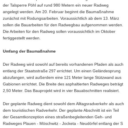
der Talsperre Pöhl auf rund 980 Metern ein neuer Radweg
a
angelegt werden. Am 20. Februar beginnt die Baumaßnahme
v
zunächst mit Rodungsarbeiten. Voraussichtlich ab dem 13. März
i
sollen die Bauarbeiten für den Radwegbau aufgenommen werden.
g
Die Arbeiten für den Radweg sollen voraussichtlich im Oktober
a
fertiggestellt werden.
t
i
Umfang der Baumaßnahme
o
n
Der Radweg wird sowohl auf bereits vorhandenen Pfaden als auch
entlang der Staatsstraße 297 errichtet. Um einen Geländesprung
abzufangen, wird außerdem eine 121 Meter lange Stützwand aus
Gabionen errichtet. Die Breite des asphaltierten Radweges beträgt
2,50 Meter. Das Bauprojekt wird in vier Bauabschnitten realisiert.
Der geplante Radweg dient sowohl dem Alltagsradverkehr als auch
dem touristischen Radverkehr. Der geplante Abschnitt ist ein Teil
der Gesamtkonzeption eines straßenbegleitenden Geh- und
Radweges Plauen - Möschwitz - Jocketa - Neudörfel entlang der S