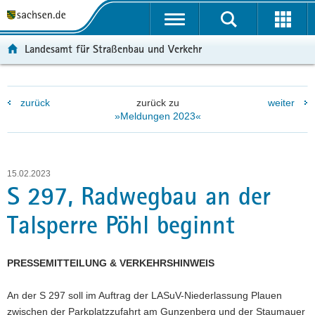
P
P
H
W
F
o
o
a
e
o
r
r
u
i
o
Landesamt für Straßenbau und Verkehr
t
t
p
t
t
a
a
t
e
e
l
l
i
r
r
zurück
zurück zu
weiter
ü
n
n
e
-
»Meldungen 2023«
b
a
h
I
B
e
v
a
n
e
r
i
l
f
r
g
g
t
o
e
15.02.2023
r
a
r
i
S 297, Radwegbau an der
e
t
m
c
Talsperre Pöhl beginnt
i
i
a
h
f
o
t
e
n
i
PRESSEMITTEILUNG & VERKEHRSHINWEIS
n
o
d
n
An der S 297 soll im Auftrag der LASuV-Niederlassung Plauen
e
zwischen der Parkplatzzufahrt am Gunzenberg und der Staumauer
N