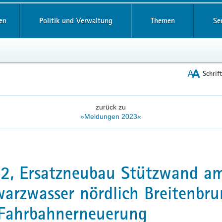
reifende
en
Politik und Verwaltung
Themen
Se
Schrif
zurück zu
»Meldungen 2023«
2, Ersatzneubau Stützwand a
arzwasser nördlich Breitenbr
Fahrbahnerneuerung