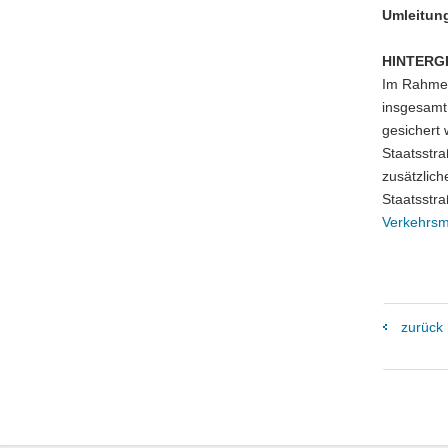
Umleitung
HINTERG
Im Rahmen
insgesamt 
gesichert
Staatsstr
zusätzlic
Staatsstr
Verkehrsmi
zurück