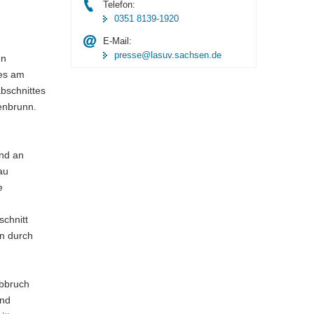
Telefon:
0351 8139-1920
E-Mail:
presse@lasuv.sachsen.de
en
kes am
bschnittes
enbrunn.
und an
au
e
chnitt
n durch
Abbruch
und