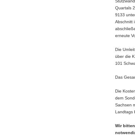
Stützwandb
Quartals 
9133 unter
Abschnitt 
abschließ
erneute Vo
Die Umleit
über die 
101 Schwa
Das Gesam
Die Koste
dem Sonde
Sachsen m
Landtags 
Wir bitte
notwendi