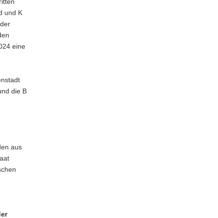
itten
d und K
 der
den
024 eine
enstadt
und die B
den aus
aat
schen
er