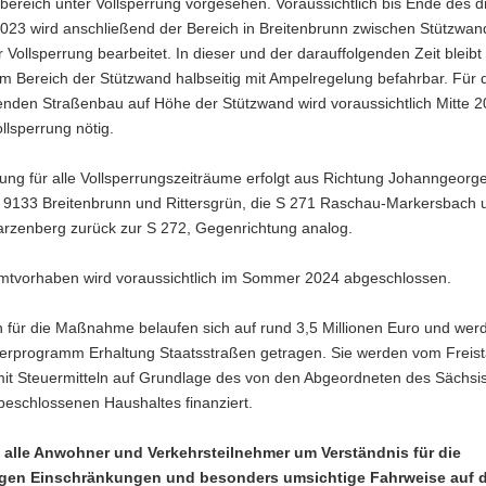
ereich unter Vollsperrung vorgesehen. Voraussichtlich bis Ende des dr
2023 wird anschließend der Bereich in Breitenbrunn zwischen Stützwan
 Vollsperrung bearbeitet. In dieser und der darauffolgenden Zeit bleibt
im Bereich der Stützwand halbseitig mit Ampelregelung befahrbar. Für 
enden Straßenbau auf Höhe der Stützwand wird voraussichtlich Mitte 2
llsperrung nötig.
ung für alle Vollsperrungszeiträume erfolgt aus Richtung Johanngeorg
K 9133 Breitenbrunn und Rittersgrün, die S 271 Raschau-Markersbach 
rzenberg zurück zur S 272, Gegenrichtung analog.
tvorhaben wird voraussichtlich im Sommer 2024 abgeschlossen.
n für die Maßnahme belaufen sich auf rund 3,5 Millionen Euro und wer
rprogramm Erhaltung Staatsstraßen getragen. Sie werden vom Freist
it Steuermitteln auf Grundlage des von den Abgeordneten des Sächsi
beschlossenen Haushaltes finanziert.
n alle Anwohner und Verkehrsteilnehmer um Verständnis für die
gen Einschränkungen und besonders umsichtige Fahrweise auf d