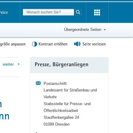
Suchbegriff
rvice
Suche starten
Übergeordnete Seiten
tgröße anpassen
Kontrast erhöhen
Seite vorlesen
Weitere
weiter
Presse, Bürgeranliegen
Information
Postanschrift:
Landesamt für Straßenbau und
Verkehr
m
Stabsstelle für Presse- und
Öffentlichkeitsarbeit
unn
Stauffenbergallee 24
01099 Dresden