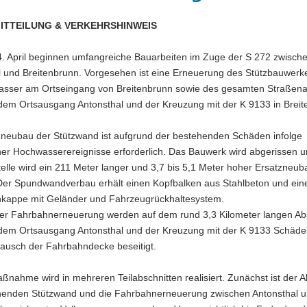
ITTEILUNG & VERKEHRSHINWEIS
. April beginnen umfangreiche Bauarbeiten im Zuge der S 272 zwisch
l und Breitenbrunn. Vorgesehen ist eine Erneuerung des Stützbauwer
sser am Ortseingang von Breitenbrunn sowie des gesamten Straßena
dem Ortsausgang Antonsthal und der Kreuzung mit der K 9133 in Breit
zneubau der Stützwand ist aufgrund der bestehenden Schäden infolge
er Hochwasserereignisse erforderlich. Das Bauwerk wird abgerissen 
telle wird ein 211 Meter langer und 3,7 bis 5,1 Meter hoher Ersatzneub
. Der Spundwandverbau erhält einen Kopfbalken aus Stahlbeton und ein
nkappe mit Geländer und Fahrzeugrückhaltesystem.
er Fahrbahnerneuerung werden auf dem rund 3,3 Kilometer langen Abs
dem Ortsausgang Antonsthal und der Kreuzung mit der K 9133 Schäde
tausch der Fahrbahndecke beseitigt.
nahme wird in mehreren Teilabschnitten realisiert. Zunächst ist der 
henden Stützwand und die Fahrbahnerneuerung zwischen Antonsthal 