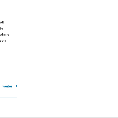
alt
aßen
ßnahmen im
esen
weiter