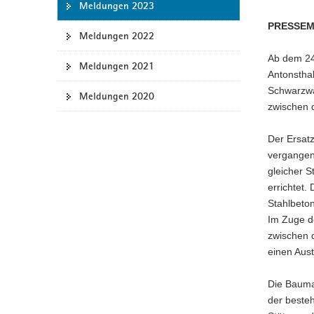
Meldungen 2023
a
PRESSEM
v
Meldungen 2022
i
Ab dem 24
g
Meldungen 2021
Antonstha
a
Schwarzwa
Meldungen 2020
t
zwischen 
i
o
Der Ersat
n
vergangen
gleicher S
errichtet
Stahlbeto
Im Zuge d
zwischen 
einen Aus
Die Baumaß
der beste