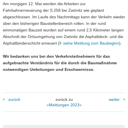
Am morgigen 12. Mai werden die Arbeiten zur
a
Fahrbahnerneuerung der S 258 bei Zwönitz wie geplant
v
abgeschlossen. Im Laufe des Nachmittags kann der Verkehr wieder
i
über den bisherigen Baustellenbereich rollen. In der rund
g
einmonatigen Bauzeit wurden auf einem rund 2,5 Kilometer langen
a
Abschnitt der Ortsumgehung von Zwönitz die Asphaltdeck- und die
t
Asphaltbinderschicht erneuert (
siehe Meldung zum Baubeginn
).
i
o
Wir bedanken uns bei den Verkehrsteilnehmern für das
n
aufgebrachte Verständnis für die durch die Baumaßnahme
notwendigen Umleitungen und Erschwernisse.
zurück
zurück zu
weiter
»Meldungen 2023«
Weitere