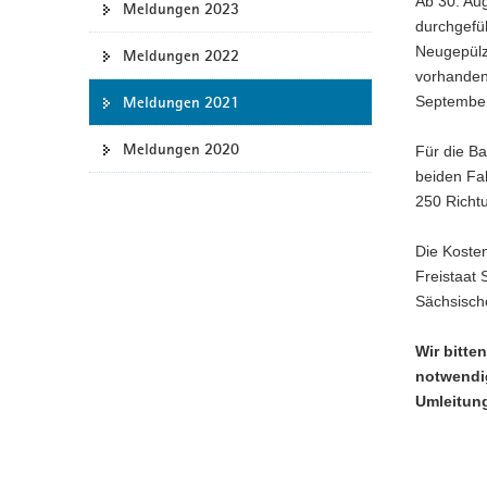
Ab 30. Aug
Meldungen 2023
a
durchgefü
v
Neugepülz
Meldungen 2022
i
vorhanden
g
Meldungen 2021
September
a
Meldungen 2020
t
Für die B
i
beiden Fah
o
250 Richt
n
Die Koste
Freistaat
Sächsisch
Wir bitte
notwendi
Umleitun