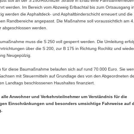
ust soll an der S 250/Rochlitzer Straße in Erlau eine Fahrbahnerneue
hrt werden. Im Bereich vom Abzweig Erlbachtal bis zum Ortsausgang i
ig werden die Asphaltdeck- und Asphaltbinderschicht erneuert und die
en Randbereiche angepasst. Die Maßnahme soll voraussichtlich am 4
 abgeschlossen werden.
aumaßnahme muss die S 250 voll gesperrt werden. Die Umleitung erfolg
rtrichtungen über die S 200, zur B 175 in Richtung Rochlitz und wieder
ung Neugepülzig.
n für diese Baumaßnahme belaufen sich auf rund 70.000 Euro. Sie we
 Sachsen mit Steuermitteln auf Grundlage des von den Abgeordneten d
en Landtags beschlossenen Haushaltes finanziert.
n alle Anwohner und Verkehrsteilnehmer um Verständnis für die
gen Einschränkungen und besonders umsichtige Fahrweise auf d
g.