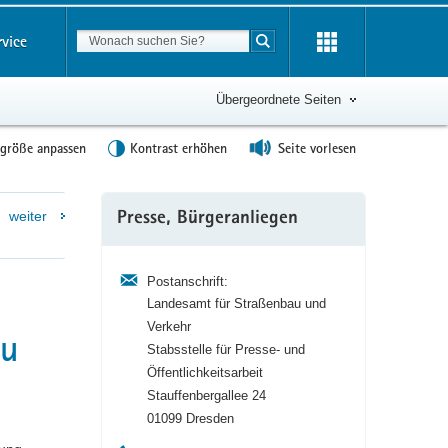
Suchbegriff
rvice
Suche starten
Übergeordnete Seiten
tgröße anpassen
Kontrast erhöhen
Seite vorlesen
Weitere
weiter
Presse, Bürgeranliegen
Information
Postanschrift:
Landesamt für Straßenbau und
Verkehr
au
Stabsstelle für Presse- und
Öffentlichkeitsarbeit
Stauffenbergallee 24
01099 Dresden