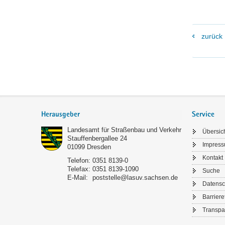
zurück
Footer-
Bereich
Herausgeber
Service
Landesamt für Straßenbau und Verkehr
Übersic
Stauffenbergallee 24
Impres
01099
Dresden
Kontakt
Telefon:
0351 8139-0
Telefax:
0351 8139-1090
Suche
E-Mail:
poststelle@lasuv.sachsen.de
Datensc
Barriere
Transpa