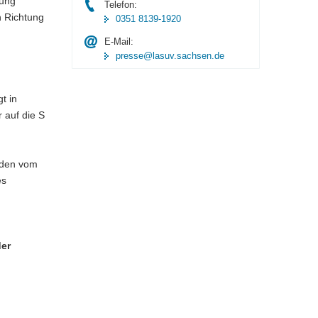
rung
Telefon:
n Richtung
0351 8139-1920
E-Mail:
.
presse@lasuv.sachsen.de
t in
 auf die S
rden vom
es
er