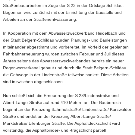
Straßenbauarbeiten im Zuge der S 23 in der Ortslage Schildau.
a
Begonnen wird zunächst mit der Einrichtung der Baustelle und
v
Arbeiten an der Straßenentwässerung.
i
g
In Kooperation mit dem Abwasserzweckverband Heidelbach und
a
der Stadt Belgern-Schildau wurden Planungs- und Bauleistungen
t
miteinander abgestimmt und vorbereitet. Im Vorfeld der geplanten
i
Fahrbahnerneuerung wurden zwischen Februar und Juli dieses
o
Jahres seitens des Abwasserzweckverbandes bereits ein neuer
n
Regenwasserkanal gebaut und durch die Stadt Belgern-Schildau
die Gehwege in der Lindenstraße teilweise saniert. Diese Arbeiten
sind inzwischen abgeschlossen.
Nun schließt sich die Erneuerung der S 23/Lindenstraße und
Albert-Lange-Straße auf rund 410 Metern an. Der Baubereich
beginnt an der Kreuzung Bahnhofstraße/ Lindenstraße/ Kurzwalder
Straße und endet an der Kreuzung Albert-Lange-Straße/
Marktstraße/ Eilenburger Straße. Die Asphaltdeckschicht wird
vollständig, die Asphaltbinder- und -tragschicht partiell