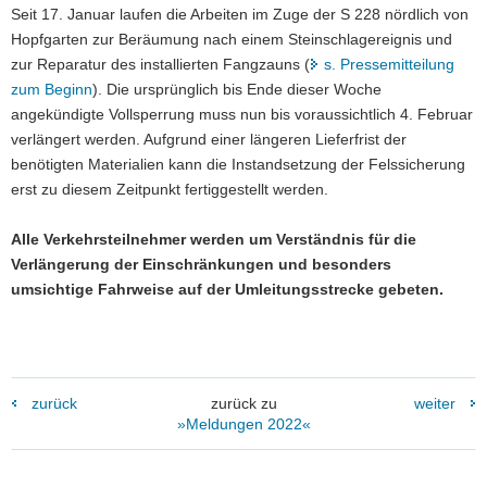
Seit 17. Januar laufen die Arbeiten im Zuge der S 228 nördlich von
a
Hopfgarten zur Beräumung nach einem Steinschlagereignis und
v
zur Reparatur des installierten Fangzauns (
s. Pressemitteilung
i
zum Beginn
). Die ursprünglich bis Ende dieser Woche
g
angekündigte Vollsperrung muss nun bis voraussichtlich 4. Februar
a
verlängert werden. Aufgrund einer längeren Lieferfrist der
t
benötigten Materialien kann die Instandsetzung der Felssicherung
i
erst zu diesem Zeitpunkt fertiggestellt werden.
o
n
Alle Verkehrsteilnehmer werden um Verständnis für die
Verlängerung der Einschränkungen und besonders
umsichtige Fahrweise auf der Umleitungsstrecke gebeten.
zurück
zurück zu
weiter
»Meldungen 2022«