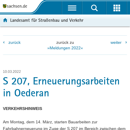
P
P
H
W
F
o
o
a
e
o
r
r
u
i
o
Landesamt für Straßenbau und Verkehr
t
t
p
t
t
a
a
t
e
e
l
l
i
r
r
zurück
zurück zu
weiter
ü
n
n
e
-
»Meldungen 2022«
b
a
h
I
B
e
v
a
n
e
r
i
l
f
r
g
g
t
o
e
10.03.2022
r
a
r
i
S 207, Erneuerungsarbeiten
e
t
m
c
in Oederan
i
i
a
h
f
o
t
e
n
i
VERKEHRSHINWEIS
n
o
d
n
Am Montag, dem 14. März, starten Bauarbeiten zur
e
Fahrbahnerneuerung im Zuge der S 207 im Bereich zwischen dem
N