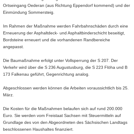
Ortseingang Oederan (aus Richtung Eppendorf kommend) und der
a
Einmündung Sommersteig.
v
i
Im Rahmen der Maßnahme werden Fahrbahnschäden durch eine
g
Erneuerung der Asphaltdeck- und Asphaltbinderschicht beseitigt,
a
Bordsteine erneuert und die vorhandenen Randbereiche
t
angepasst.
i
o
Die Baumaßnahme erfolgt unter Vollsperrung der S 207. Der
n
Verkehr wird über die S 236 Augustusburg, die S 223 Flöha und B
173 Falkenau geführt, Gegenrichtung analog.
Abgeschlossen werden können die Arbeiten voraussichtlich bis 25.
März.
Die Kosten für die Maßnahmen belaufen sich auf rund 200.000
Euro. Sie werden vom Freistaat Sachsen mit Steuermitteln auf
Grundlage des von den Abgeordneten des Sächsischen Landtags
beschlossenen Haushaltes finanziert.