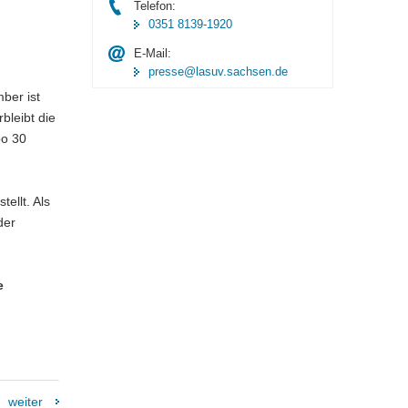
Telefon:
0351 8139-1920
E-Mail:
presse@lasuv.sachsen.de
ber ist
bleibt die
po 30
ellt. Als
der
e
weiter