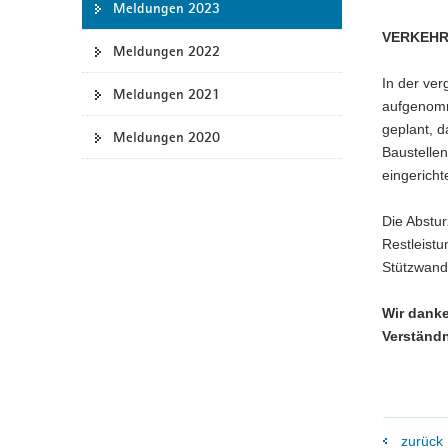
Meldungen 2023
a
VERKEHR
v
Meldungen 2022
i
In der ve
g
Meldungen 2021
aufgenom
a
geplant, d
Meldungen 2020
t
Baustelle
i
eingerichte
o
n
Die Abstur
Restleistu
Stützwand
Wir danke
Verständn
zurück