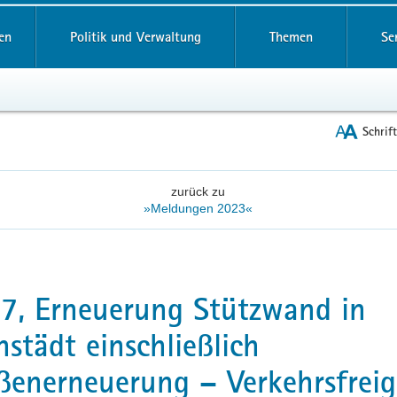
reifende
en
Politik und Verwaltung
Themen
Se
Schrif
zurück zu
»Meldungen 2023«
7, Erneuerung Stützwand in
hstädt einschließlich
ßenerneuerung – Verkehrsfrei