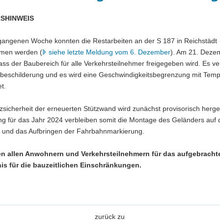
SHINWEIS
rgangenen Woche konnten die Restarbeiten an der S 187 in Reichstädt
men werden (
siehe letzte Meldung vom 6. Dezember
). Am 21. Dezem
ass der Baubereich für alle Verkehrsteilnehmer freigegeben wird. Es ver
nbeschilderung und es wird eine Geschwindigkeitsbegrenzung mit Tem
t.
zsicherheit der erneuerten Stützwand wird zunächst provisorisch hergest
ng für das Jahr 2024 verbleiben somit die Montage des Geländers auf 
 und das Aufbringen der Fahrbahnmarkierung.
n allen Anwohnern und Verkehrsteilnehmern für das aufgebracht
is für die bauzeitlichen Einschränkungen.
zurück zu