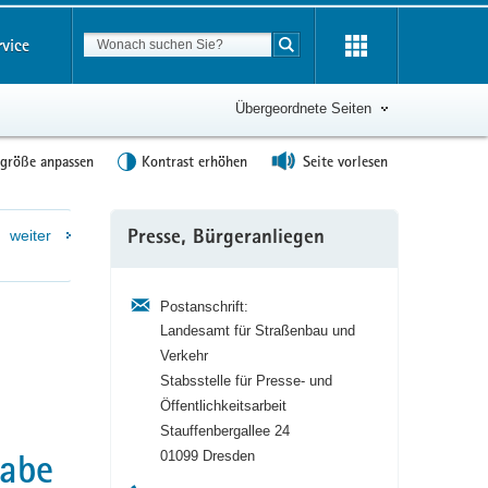
Suchbegriff
rvice
Suche starten
Übergeordnete Seiten
tgröße anpassen
Kontrast erhöhen
Seite vorlesen
Weitere
weiter
Presse, Bürgeranliegen
Information
Postanschrift:
Landesamt für Straßenbau und
Verkehr
Stabsstelle für Presse- und
Öffentlichkeitsarbeit
Stauffenbergallee 24
gabe
01099 Dresden