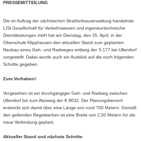
PRESSEMITTEILUNG
a
v
Die im Auftrag der sächsischen Straßenbauverwaltung handelnde
i
LISt Gesellschaft für Verkehrswesen und ingenieurtechnische
g
Dienstleistungen mbH hat am Dienstag, den 25. April, in der
a
Oberschule Klipphausen den aktuellen Stand zum geplanten
t
Neubau eines Geh- und Radweges entlang der S 177 bei Ullendorf
i
vorgestellt. Dabei wurde auch ein Ausblick auf die noch folgenden
o
Schritte gegeben.
n
Zum Vorhaben
Vorgesehen ist ein durchgängiger Geh- und Radweg zwischen
Ullendorf bis zum Abzweig der K 8032. Der Planungsbereich
erstreckt sich damit über eine Länge von rund 700 Metern. Gemäß
den geltenden Regelwerken ist eine Breite von 2,50 Metern für die
neue Verbindung geplant.
Aktueller Stand und nächste Schritte