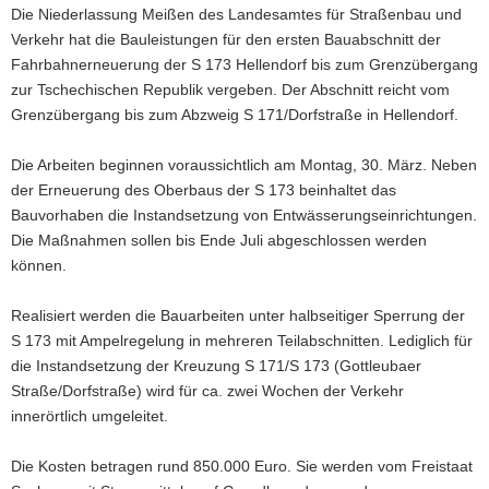
Die Niederlassung Meißen des Landesamtes für Straßenbau und
a
Verkehr hat die Bauleistungen für den ersten Bauabschnitt der
v
Fahrbahnerneuerung der S 173 Hellendorf bis zum Grenzübergang
i
zur Tschechischen Republik vergeben. Der Abschnitt reicht vom
g
Grenzübergang bis zum Abzweig S 171/Dorfstraße in Hellendorf.
a
t
Die Arbeiten beginnen voraussichtlich am Montag, 30. März. Neben
i
der Erneuerung des Oberbaus der S 173 beinhaltet das
o
Bauvorhaben die Instandsetzung von Entwässerungseinrichtungen.
n
Die Maßnahmen sollen bis Ende Juli abgeschlossen werden
können.
Realisiert werden die Bauarbeiten unter halbseitiger Sperrung der
S 173 mit Ampelregelung in mehreren Teilabschnitten. Lediglich für
die Instandsetzung der Kreuzung S 171/S 173 (Gottleubaer
Straße/Dorfstraße) wird für ca. zwei Wochen der Verkehr
innerörtlich umgeleitet.
Die Kosten betragen rund 850.000 Euro. Sie werden vom Freistaat