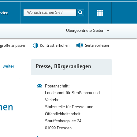
Suchbegriff
rvice
Suche starten
Übergeordnete Seiten
tgröße anpassen
Kontrast erhöhen
Seite vorlesen
Weitere
weiter
Presse, Bürgeranliegen
Information
Postanschrift:
Landesamt für Straßenbau und
Verkehr
hen
Stabsstelle für Presse- und
Öffentlichkeitsarbeit
Stauffenbergallee 24
01099 Dresden