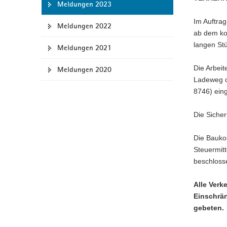
Meldungen 2023
a
Im Auftra
v
Meldungen 2022
ab dem ko
i
langen St
g
Meldungen 2021
a
Die Arbei
Meldungen 2020
t
Ladeweg d
i
8746) eing
o
n
Die Siche
Die Bauko
Steuermit
beschlosse
Alle Verk
Einschrä
gebeten.