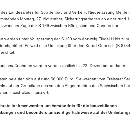
g des Landesamtes für Straßenbau und Verkehr, Niederlassung Meißen,
mmenden Montag, 27. November, Sicherungsarbeiten an einer rund 1
ützwand im Zuge der S 169 zwischen Königstein und Cunnersdorf.
ten werden unter Vollsperrung der S 169 vom Abzweig Flügel H bis zum
urchgeführt. Es wird eine Umleitung über den Kurort Gohrisch (K 874
erichtet.
rungsmaßnahmen werden voraussichtlich bis 22. Dezember andauern.
sten belaufen sich auf rund 58.000 Euro. Sie werden vom Freistaat Sa
teln auf der Grundlage des von den Abgeordneten des Sächsischen La
nen Haushaltes finanziert.
ehrsteilnehmer werden um Verständnis für die bauzeitlichen
nkungen und besonders umsichtige Fahrweise auf der Umleitung