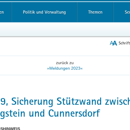
reifende
en
Politik und Verwaltung
Themen
Se
Schrif
zurück zu
»Meldungen 2023«
9, Sicherung Stützwand zwisc
gstein und Cunnersdorf
SHINWEIS