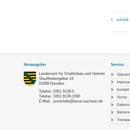
zurück
Footer-
Bereich
Herausgeber
Service
Landesamt für Straßenbau und Verkehr
Übersic
Stauffenbergallee 24
Impres
01099
Dresden
Kontakt
Telefon:
0351 8139-0
Telefax:
0351 8139-1090
Suche
E-Mail:
poststelle@lasuv.sachsen.de
Datensc
Barriere
Transpa