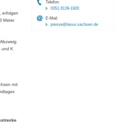
Telefon:
0351 8139-1920
 erfolgen
E-Mail:
3 Meter
presse@lasuv.sachsen.de
 Abzweig
4 und K
chsen mit
ndtages
sstrecke