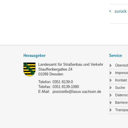
zurück
Footer-
Bereich
Herausgeber
Service
Landesamt für Straßenbau und Verkehr
Übersic
Stauffenbergallee 24
Impres
01099
Dresden
Kontakt
Telefon:
0351 8139-0
Telefax:
0351 8139-1090
Suche
E-Mail:
poststelle@lasuv.sachsen.de
Datensc
Barriere
Transpa