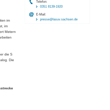
Telefon:
0351 8139-1920
E-Mail:
presse@lasuv.sachsen.de
ten im
t, im
ert Metern
Arbeiten
er die S
alog. Die
sstrecke