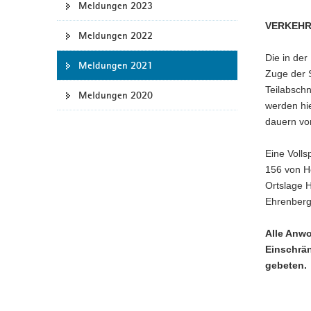
Meldungen 2023
a
VERKEHR
v
Meldungen 2022
i
Die in der
g
Meldungen 2021
Zuge der 
a
Teilabschn
Meldungen 2020
t
werden hie
i
dauern vor
o
n
Eine Volls
156 von H
Ortslage H
Ehrenberg
Alle Anwo
Einschrä
gebeten.