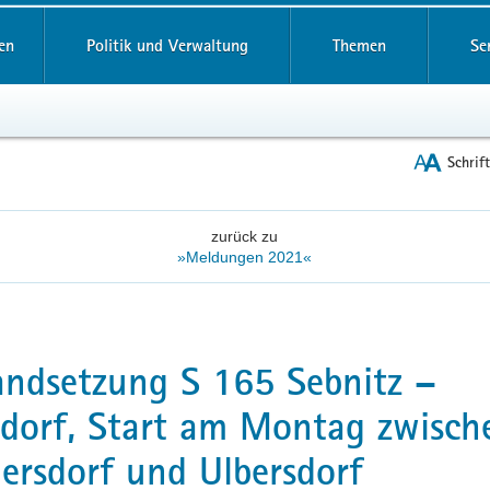
reifende
en
Politik und Verwaltung
Themen
Se
Schrif
zurück zu
»Meldungen 2021«
andsetzung S 165 Sebnitz –
dorf, Start am Montag zwisch
ersdorf und Ulbersdorf