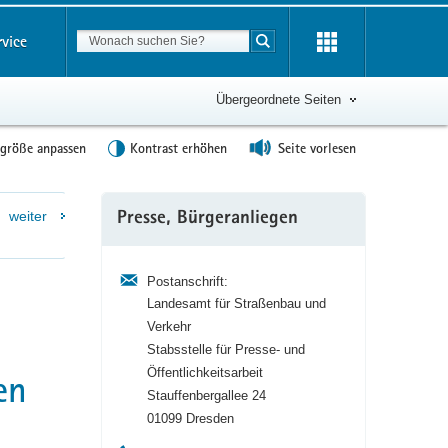
Suchbegriff
rvice
Suche starten
Übergeordnete Seiten
tgröße anpassen
Kontrast erhöhen
Seite vorlesen
Weitere
weiter
Presse, Bürgeranliegen
Information
Postanschrift:
Landesamt für Straßenbau und
Verkehr
Stabsstelle für Presse- und
Öffentlichkeitsarbeit
en
Stauffenbergallee 24
01099 Dresden