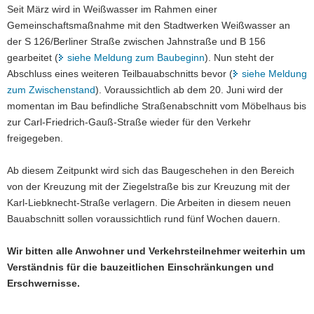
Seit März wird in Weißwasser im Rahmen einer
a
Gemeinschaftsmaßnahme mit den Stadtwerken Weißwasser an
v
der S 126/Berliner Straße zwischen Jahnstraße und B 156
i
gearbeitet (
siehe Meldung zum Baubeginn
). Nun steht der
g
Abschluss eines weiteren Teilbauabschnitts bevor (
siehe Meldung
a
zum Zwischenstand
). Voraussichtlich ab dem 20. Juni wird der
t
momentan im Bau befindliche Straßenabschnitt vom Möbelhaus bis
i
zur Carl-Friedrich-Gauß-Straße wieder für den Verkehr
o
freigegeben.
n
Ab diesem Zeitpunkt wird sich das Baugeschehen in den Bereich
von der Kreuzung mit der Ziegelstraße bis zur Kreuzung mit der
Karl-Liebknecht-Straße verlagern. Die Arbeiten in diesem neuen
Bauabschnitt sollen voraussichtlich rund fünf Wochen dauern.
Wir bitten alle Anwohner und Verkehrsteilnehmer weiterhin um
Verständnis für die bauzeitlichen Einschränkungen und
Erschwernisse.