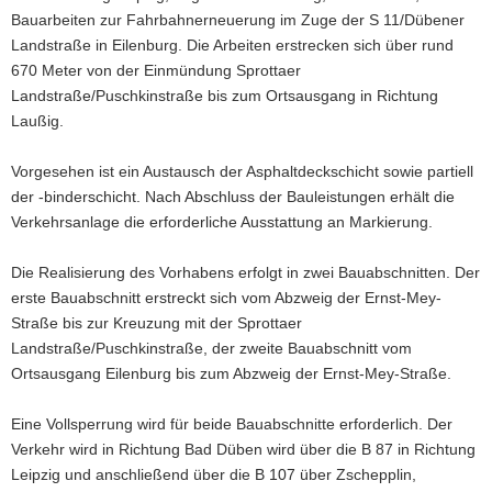
Bauarbeiten zur Fahrbahnerneuerung im Zuge der S 11/Dübener
a
Landstraße in Eilenburg. Die Arbeiten erstrecken sich über rund
v
670 Meter von der Einmündung Sprottaer
i
Landstraße/Puschkinstraße bis zum Ortsausgang in Richtung
g
Laußig.
a
t
Vorgesehen ist ein Austausch der Asphaltdeckschicht sowie partiell
i
der -binderschicht. Nach Abschluss der Bauleistungen erhält die
o
Verkehrsanlage die erforderliche Ausstattung an Markierung.
n
Die Realisierung des Vorhabens erfolgt in zwei Bauabschnitten. Der
erste Bauabschnitt erstreckt sich vom Abzweig der Ernst-Mey-
Straße bis zur Kreuzung mit der Sprottaer
Landstraße/Puschkinstraße, der zweite Bauabschnitt vom
Ortsausgang Eilenburg bis zum Abzweig der Ernst-Mey-Straße.
Eine Vollsperrung wird für beide Bauabschnitte erforderlich. Der
Verkehr wird in Richtung Bad Düben wird über die B 87 in Richtung
Leipzig und anschließend über die B 107 über Zschepplin,