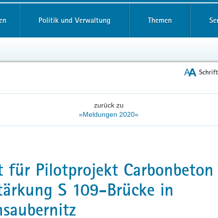
reifende
en
Politik und Verwaltung
Themen
Se
Schrif
zurück zu
»Meldungen 2020«
t für Pilotprojekt Carbonbeton
tärkung S 109-Brücke in
nsaubernitz