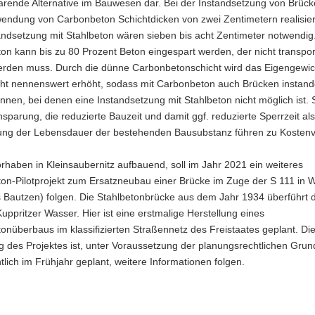
arende Alternative im Bauwesen dar. Bei der Instandsetzung von Brück
wendung von Carbonbeton Schichtdicken von zwei Zentimetern realisier
andsetzung mit Stahlbeton wären sieben bis acht Zentimeter notwendig.
n kann bis zu 80 Prozent Beton eingespart werden, der nicht transpor
erden muss. Durch die dünne Carbonbetonschicht wird das Eigengewic
cht nennenswert erhöht, sodass mit Carbonbeton auch Brücken instand
nen, bei denen eine Instandsetzung mit Stahlbeton nicht möglich ist. 
nsparung, die reduzierte Bauzeit und damit ggf. reduzierte Sperrzeit al
ung der Lebensdauer der bestehenden Bausubstanz führen zu Kostenvo
rhaben in Kleinsaubernitz aufbauend, soll im Jahr 2021 ein weiteres
on-Pilotprojekt zum Ersatzneubau einer Brücke im Zuge der S 111 in 
 Bautzen) folgen. Die Stahlbetonbrücke aus dem Jahr 1934 überführt d
uppritzer Wasser. Hier ist eine erstmalige Herstellung eines
nüberbaus im klassifizierten Straßennetz des Freistaates geplant. Di
 des Projektes ist, unter Voraussetzung der planungsrechtlichen Grun
tlich im Frühjahr geplant, weitere Informationen folgen.