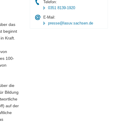
Telefon:
0351 8139-1920
E-Mail:
presse@lasuv.sachsen.de
 über das
st beginnt
in Kraft.
 von
des 100-
 von
über die
ür Bildung
wortliche
f) auf der
tliche
as