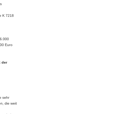
us
ie K 7218
6.000
000 Euro
t der
e sehr
n, die weit