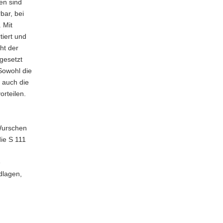
en sind
bar, bei
 Mit
tiert und
ht der
gesetzt
Sowohl die
s auch die
rteilen.
Wurschen
ie S 111
e
dlagen,