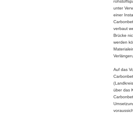
rohstoffsp
unter Ver
einer Inst
Carbonbeto
verbaut w
Brücke ni
werden kön
Materialei
Verlänger
Auf das Vo
Carbonbet
(Landkreis
über das K
Carbonbeto
Umsetzung
voraussich