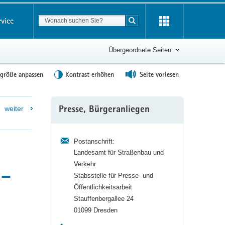
Suchbegriff
rvice
Suche starten
Übergeordnete Seiten
tgröße anpassen
Kontrast erhöhen
Seite vorlesen
Weitere
weiter
Presse, Bürgeranliegen
Information
Postanschrift:
Landesamt für Straßenbau und
Verkehr
 –
Stabsstelle für Presse- und
Öffentlichkeitsarbeit
Stauffenbergallee 24
01099 Dresden