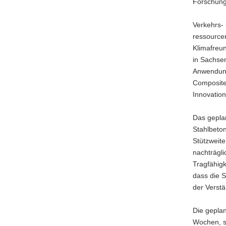
Forschung
Verkehrs- 
ressource
Klimafreun
in Sachsen
Anwendung
Composite
Innovation
Das geplan
Stahlbeton
Stützweite
nachträgli
Tragfähig
dass die S
der Verst
Die geplan
Wochen, so