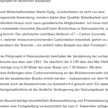
sprojekt im deutschen Bauwesen.
und Wirtschaftsminister Martin Dulig: »Carbonbeton ist nicht nur eine
nsparende Anwendung, sondern bietet über Qualität, Belastbarkeit und
dlichkeit hinaus noch neue gestalterische Möglichkeiten. Ich freue mic
 entwickelte innovative Baustoff beim Brückenbau in Kleinsaubernitz z
 kommt. Der sächsische Leichtbau-Verbund »C³ – Carbon Concrete
«, welcher ressourcenschonenden Carbonbeton entwickelt, gehört zu
streibern der Branche – ein wirklich tolles Beispiel aus dem Freistaat!«
te Pilotprojekt in Kleinsaubernitz beinhaltet die Verstärkung der vorh
brücke aus dem Jahr 1951. Sie überführt die S 109 über das Alte Fließ
 beträgt circa 9,50 Meter bei einer Breite von 7,30 Metern. Mit dem
chen Aufbringen einer Carbonverstärkung an der Brückenunterseite soll
keit der bestehenden Brücke erhöht werden – insbesondere vor dem Hi
trecke auch als Ausweichroute zur Autobahn A 4 genutzt wird. Ein weite
ärkungsmaßnahme ist die deutliche Verlängerung der Nutzungsdauer d
te Bauzeit beträgt einschließlich Betonaushärtung und Probebelastung
dass eine Fertigstellung voraussichtlich bis zum 4. September erfolg