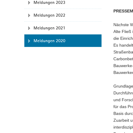
Meldungen 2023
a
PRESSEM
v
Meldungen 2022
i
Nächste Wo
g
Meldungen 2021
Alte Fließ
a
die Einric
Meldungen 2020
t
Es handelt
i
Straßenba
o
Carbonbet
n
Bauwerke-
Bauwerken
Grundlage
Durchführ
und Forsc
für das P
Basis dur
Zuarbeit u
interdiszi