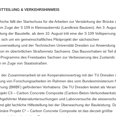
ITTEILUNG & VERKEHRSHINWEIS
che fällt der Startschuss für die Arbeiten zur Verstärkung der Brücke
 im Zuge der S 109 in Kleinsaubernitz (Landkreis Bautzen). Am 3. Augu
htung der Baustelle, ab dem 10. August tritt eine der S 109 Vollsperrung 
 sich um ein gemeinschaftliches Pilotprojekt der sächsischen
uverwaltung und der Technischen Universität Dresden zur Anwendung
on im überörtlichen Straßennetz Sachsens. Das Bauvorhaben ist Teil 
Programms des Freistaates Sachsen zur Verbesserung des Zustands
 im Zuge von Staatsstraßen.
 der Zusammenarbeit ist ein Kooperationsvertrag mit der TU Dresden 
ung von Forschungsarbeiten im Rahmen des vom Bundesministerium f
hung (BMBF) geförderten Vorhabens. Die TU Dresden leistet als Verant
rojekt C3 – Carbon Concrete Composite (Carbon-Beton-Verbundwerkstof
chgeführter Materialuntersuchungen und Laborversuche die wissenschaf
nd gibt fachliche Hilfestellung bei der Überwachung der Bauleistung. D
plinäre Projekt C³ – Carbon Concrete Composite ist das derzeit größte