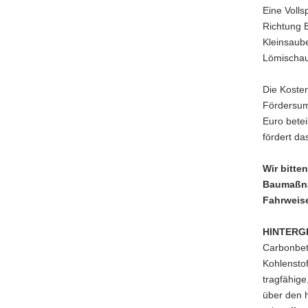
Eine Volls
Richtung B
Kleinsaub
Lömischau,
Die Kosten
Fördersum
Euro bete
fördert d
Wir bitte
Baumaßna
Fahrweise
HINTERG
Carbonbet
Kohlenstof
tragfähige
über den h