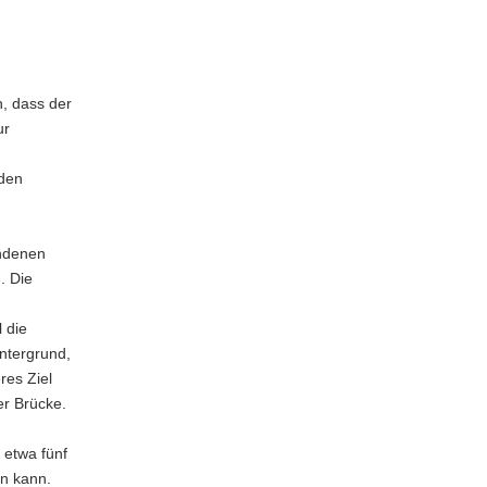
h, dass der
ur
 den
andenen
. Die
 die
ntergrund,
res Ziel
er Brücke.
 etwa fünf
en kann.