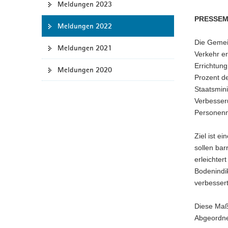
Meldungen 2023
a
PRESSEM
v
Meldungen 2022
i
Die Gemei
g
Meldungen 2021
Verkehr er
a
Errichtun
Meldungen 2020
t
Prozent de
i
Staatsmini
o
Verbesser
n
Personenn
Ziel ist e
sollen ba
erleichter
Bodenindik
verbessert
Diese Maß
Abgeordne