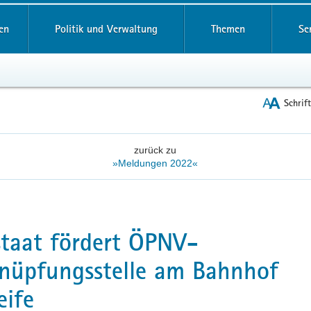
reifende
en
Politik und Verwaltung
Themen
Se
Schrif
zurück zu
»Meldungen 2022«
staat fördert ÖPNV-
nüpfungsstelle am Bahnhof
eife