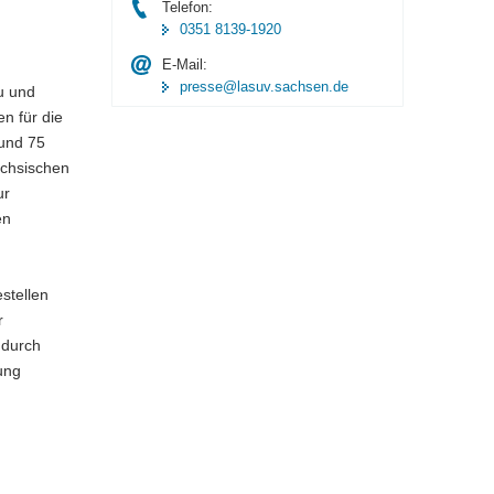
Telefon:
0351 8139-1920
E-Mail:
presse@lasuv.sachsen.de
u und
n für die
rund 75
ächsischen
ur
en
estellen
r
 durch
ung