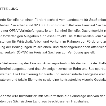
ITTEILUNG
nde Schleife hat einen Förderbescheid vom Landesamt für Straßenba
halten. Sie erhält rund 323.000 Euro Fördermittel vom Freistaat Sachse
g einer ÖPNV-Verknüpfungsstelle am Bahnhof Schleife. Das entspricht 
r förderfähigen Ausgaben für dieses Projekt. Die Mittel werden vom S
sterium für Wirtschaft, Arbeit und Verkehr im Rahmen der Förderung z
ung der Bedingungen im schienen- und straßengebundenen öffentlich
ahverkehr (ÖPNV) im Freistaat Sachsen zur Verfügung gestellt.
ine Verbesserung der Ein- und Ausstiegssituation für die Fahrgäste. Halt
rrierefrei ausgebaut und das Umsteigen zwischen Bahn und Bus spürba
t werden. Die Orientierung für blinde und sehbehinderte Fahrgäste wird
atoren und taktile Elemente sowie eine kontrastreiche visuelle Gestalt
.
nahme wird mitfinanziert mit Steuermitteln auf Grundlage des von den
ten des Sächsischen Landtags beschlossenen Haushaltes.