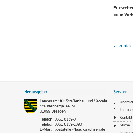
Für weite
beim Vorh
zurück
Footer-
Bereich
Herausgeber
Service
Landesamt für Straßenbau und Verkehr
Übersic
Stauffenbergallee 24
Impres
01099
Dresden
Kontakt
Telefon:
0351 8139-0
Telefax:
0351 8139-1090
Suche
E-Mail:
poststelle@lasuv.sachsen.de