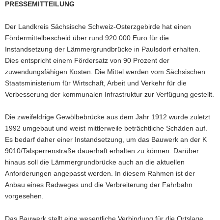
PRESSEMITTEILUNG
a
v
Der Landkreis Sächsische Schweiz-Osterzgebirde hat einen
i
Fördermittelbescheid über rund 920.000 Euro für die
g
Instandsetzung der Lämmergrundbrücke in Paulsdorf erhalten.
a
Dies entspricht einem Fördersatz von 90 Prozent der
t
zuwendungsfähigen Kosten. Die Mittel werden vom Sächsischen
i
Staatsministerium für Wirtschaft, Arbeit und Verkehr für die
o
Verbesserung der kommunalen Infrastruktur zur Verfügung gestellt.
n
Die zweifeldrige Gewölbebrücke aus dem Jahr 1912 wurde zuletzt
1992 umgebaut und weist mittlerweile beträchtliche Schäden auf.
Es bedarf daher einer Instandsetzung, um das Bauwerk an der K
9010/Talsperrenstraße dauerhaft erhalten zu können. Darüber
hinaus soll die Lämmergrundbrücke auch an die aktuellen
Anforderungen angepasst werden. In diesem Rahmen ist der
Anbau eines Radweges und die Verbreiterung der Fahrbahn
vorgesehen.
Das Bauwerk stellt eine wesentliche Verbindung für die Ortslage