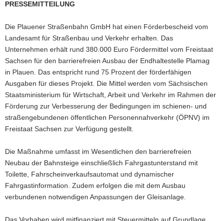
PRESSEMITTEILUNG
a
v
Die Plauener Straßenbahn GmbH hat einen Förderbescheid vom
i
Landesamt für Straßenbau und Verkehr erhalten. Das
g
Unternehmen erhält rund 380.000 Euro Fördermittel vom Freistaat
a
Sachsen für den barrierefreien Ausbau der Endhaltestelle Plamag
t
in Plauen. Das entspricht rund 75 Prozent der förderfähigen
i
Ausgaben für dieses Projekt. Die Mittel werden vom Sächsischen
o
Staatsministerium für Wirtschaft, Arbeit und Verkehr im Rahmen der
n
Förderung zur Verbesserung der Bedingungen im schienen- und
straßengebundenen öffentlichen Personennahverkehr (ÖPNV) im
Freistaat Sachsen zur Verfügung gestellt.
Die Maßnahme umfasst im Wesentlichen den barrierefreien
Neubau der Bahnsteige einschließlich Fahrgastunterstand mit
Toilette, Fahrscheinverkaufsautomat und dynamischer
Fahrgastinformation. Zudem erfolgen die mit dem Ausbau
verbundenen notwendigen Anpassungen der Gleisanlage.
Das Vorhaben wird mitfinanziert mit Steuermitteln auf Grundlage