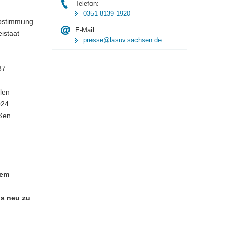
Telefon:
0351 8139-1920
Abstimmung
E-Mail:
istaat
presse@lasuv.sachsen.de
87
len
024
aßen
rem
is neu zu