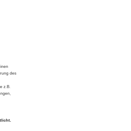
einen
rung des
e z.B.
ungen,
licht.