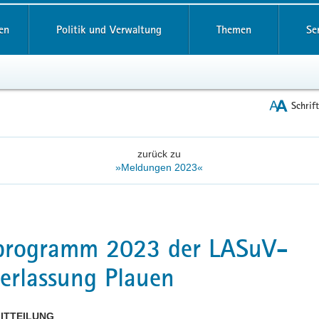
reifende
en
Politik und Verwaltung
Themen
Se
Schrif
zurück zu
»Meldungen 2023«
programm 2023 der LASuV-
erlassung Plauen
ITTEILUNG