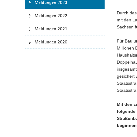
Meldungen 2023
a
Durch das
v
Meldungen 2022
mit den L
i
Sachsen fü
g
Meldungen 2021
a
Für Bau u
Meldungen 2020
t
Millionen
i
Haushalts
o
Doppelhau
n
insgesamt 
gesichert
Staatsstr
Staatsstra
Mit den z
folgende 
Straßenb
beginnen