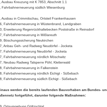
, Ausbau Kreuzung mit K 7853, Abschnitt 1.1
, Fahrbahnerneuerung südlich Wiesenburg
, Ausbau in Crimmitschau, Ortsteil Frankenhausen
6, Fahrbahnerneuerung in Wüstenbrand, Landgraben
3, Erweiterung Regenrückhaltebecken Poststraße in Reinsdorf
7, Fahrbahnerneuerung in Mißlareuth
9, Böschungssicherung Neukirchen
7, Anbau Geh- und Radweg Neudörfel - Jocketa
7, Fahrbahnerneuerung Neudörfel - Jocketa
7, Fahrbahnerneuerung nördlich Möschwitz
7, Neubau Radweg Talsperre Pöhl, Kletterwald
8, Fahrbahnerneuerung in Falkenstein
8, Fahrbahnerneuerung nördlich Eichigt - Süßebach
8, Fahrbahnerneuerung südlich Eichigt - Süßebach
hinaus werden die bereits laufenden Bauvorhaben am Bundes- un
aßennetz fortgeführt, darunter folgende Maßnahmen:
9, Ortsumgehung Göltzschtal