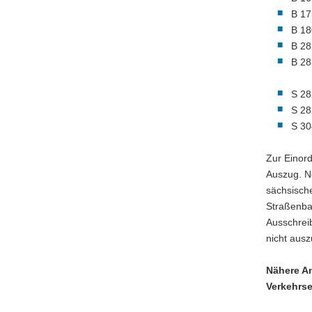
B 17
B 18
B 28
B 28
S 28
S 28
S 30
Zur Einor
Auszug. N
sächsisch
Straßenba
Ausschrei
nicht ausz
Nähere An
Verkehrse