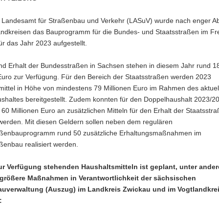
 Landesamt für Straßenbau und Verkehr (LASuV) wurde nach enger 
andkreisen das Bauprogramm für die Bundes- und Staatsstraßen im Fre
r das Jahr 2023 aufgestellt.
nd Erhalt der Bundesstraßen in Sachsen stehen in diesem Jahr rund 1
 Euro zur Verfügung. Für den Bereich der Staatsstraßen werden 2023
mittel in Höhe von mindestens 79 Millionen Euro im Rahmen des aktuel
shaltes bereitgestellt. Zudem konnten für den Doppelhaushalt 2023/2
60 Millionen Euro an zusätzlichen Mitteln für den Erhalt der Staatsstr
 werden. Mit diesen Geldern sollen neben dem regulären
aßenbauprogramm rund 50 zusätzliche Erhaltungsmaßnahmen im
ßenbau realisiert werden.
ur Verfügung stehenden Haushaltsmitteln ist geplant, unter ande
größere Maßnahmen in Verantwortlichkeit der sächsischen
auverwaltung (Auszug) im Landkreis Zwickau und im Vogtlandkre
: