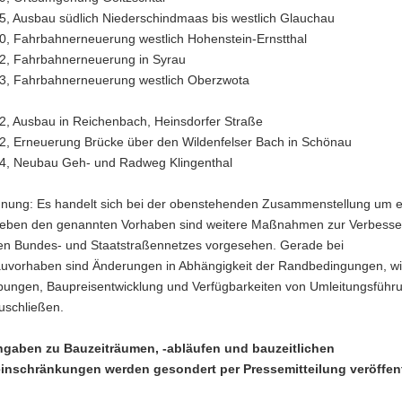
5, Ausbau südlich Niederschindmaas bis westlich Glauchau
0, Fahrbahnerneuerung westlich Hohenstein-Ernstthal
2, Fahrbahnerneuerung in Syrau
3, Fahrbahnerneuerung westlich Oberzwota
2, Ausbau in Reichenbach, Heinsdorfer Straße
2, Erneuerung Brücke über den Wildenfelser Bach in Schönau
4, Neubau Geh- und Radweg Klingenthal
dnung: Es handelt sich bei der obenstehenden Zusammenstellung um 
eben den genannten Vorhaben sind weitere Maßnahmen zur Verbesse
en Bundes- und Staatstraßennetzes vorgesehen. Gerade bei
uvorhaben sind Änderungen in Abhängigkeit der Randbedingungen, wi
bungen, Baupreisentwicklung und Verfügbarkeiten von Umleitungsführ
uschließen.
gaben zu Bauzeiträumen, -abläufen und bauzeitlichen
inschränkungen werden gesondert per Pressemitteilung veröffent