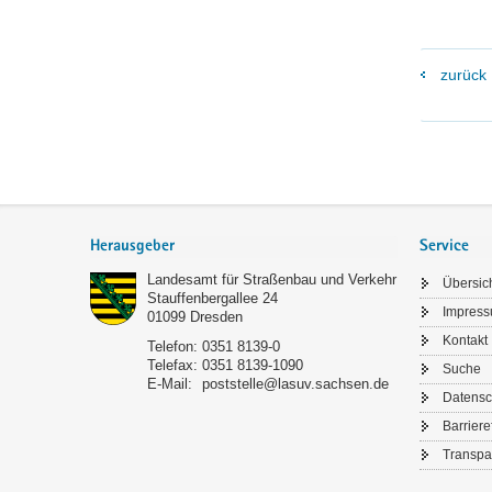
zurück
Footer-
Bereich
Herausgeber
Service
Landesamt für Straßenbau und Verkehr
Übersic
Stauffenbergallee 24
Impres
01099
Dresden
Kontakt
Telefon:
0351 8139-0
Telefax:
0351 8139-1090
Suche
E-Mail:
poststelle@lasuv.sachsen.de
Datensc
Barriere
Transpa