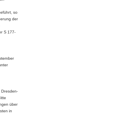
führt, so
uerung der
e
er S 177-
eptember
unter
e Dresden-
itte
ungen über
sten in