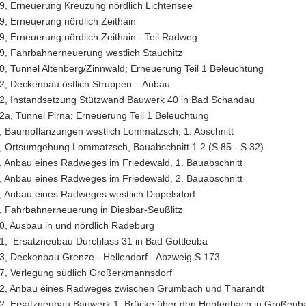
9, Erneuerung Kreuzung nördlich Lichtensee
9, Erneuerung nördlich Zeithain
9, Erneuerung nördlich Zeithain - Teil Radweg
9, Fahrbahnerneuerung westlich Stauchitz
0, Tunnel Altenberg/Zinnwald; Erneuerung Teil 1 Beleuchtung
2, Deckenbau östlich Struppen – Anbau
2, Instandsetzung Stützwand Bauwerk 40 in Bad Schandau
2a, Tunnel Pirna; Erneuerung Teil 1 Beleuchtung
, Baumpflanzungen westlich Lommatzsch, 1. Abschnitt
, Ortsumgehung Lommatzsch, Bauabschnitt 1.2 (S 85 - S 32)
, Anbau eines Radweges im Friedewald, 1. Bauabschnitt
, Anbau eines Radweges im Friedewald, 2. Bauabschnitt
, Anbau eines Radweges westlich Dippelsdorf
, Fahrbahnerneuerung in Diesbar-Seußlitz
0, Ausbau in und nördlich Radeburg
1, Ersatzneubau Durchlass 31 in Bad Gottleuba
3, Deckenbau Grenze - Hellendorf - Abzweig S 173
7, Verlegung südlich Großerkmannsdorf
2, Anbau eines Radweges zwischen Grumbach und Tharandt
2, Ersatzneubau Bauwerk 1, Brücke über den Hopfenbach in Großenh