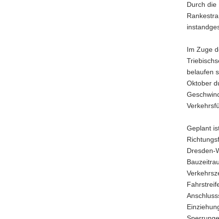
Durch die
Rankestra
instandges
Im Zuge d
Triebischs
belaufen s
Oktober d
Geschwind
Verkehrsf
Geplant i
Richtungsf
Dresden-We
Bauzeitra
Verkehrsz
Fahrstreif
Anschlusss
Einziehun
Sperrunge