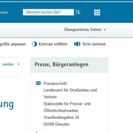
Suchbegriff
rvice
Suche starten
Übergeordnete Seiten
tgröße anpassen
Kontrast erhöhen
Seite vorlesen
Weitere
weiter
Presse, Bürgeranliegen
Information
Postanschrift:
Landesamt für Straßenbau und
Verkehr
ung
Stabsstelle für Presse- und
Öffentlichkeitsarbeit
Stauffenbergallee 24
01099 Dresden