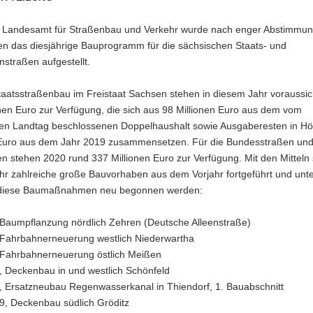
 Landesamt für Straßenbau und Verkehr wurde nach enger Abstimmun
en das diesjährige Bauprogramm für die sächsischen Staats- und
straßen aufgestellt.
aatsstraßenbau im Freistaat Sachsen stehen in diesem Jahr voraussich
nen Euro zur Verfügung, die sich aus 98 Millionen Euro aus dem vom
en Landtag beschlossenen Doppelhaushalt sowie Ausgaberesten in H
 Euro aus dem Jahr 2019 zusammensetzen. Für die Bundesstraßen un
 stehen 2020 rund 337 Millionen Euro zur Verfügung. Mit den Mitteln s
hr zahlreiche große Bauvorhaben aus dem Vorjahr fortgeführt und unt
diese Baumaßnahmen neu begonnen werden:
 Baumpflanzung nördlich Zehren (Deutsche Alleenstraße)
 Fahrbahnerneuerung westlich Niederwartha
 Fahrbahnerneuerung östlich Meißen
, Deckenbau in und westlich Schönfeld
, Ersatzneubau Regenwasserkanal in Thiendorf, 1. Bauabschnitt
9, Deckenbau südlich Gröditz