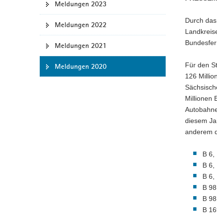
Meldungen 2023
a
Durch das
v
Meldungen 2022
Landkreis
i
Bundesfern
g
Meldungen 2021
a
Für den St
Meldungen 2020
t
126 Millio
i
Sächsisch
o
Millionen
n
Autobahnen
diesem Ja
anderem 
B 6,
B 6,
B 6,
B 98
B 98
B 16