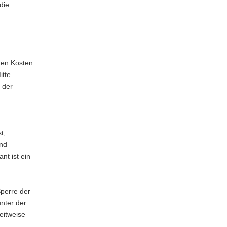
die
hen Kosten
itte
 der
t,
und
nt ist ein
Sperre der
unter der
eitweise