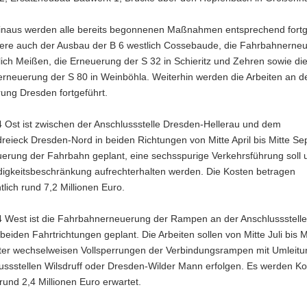
inaus werden alle bereits begonnenen Maßnahmen entsprechend fortge
ere auch der Ausbau der B 6 westlich Cossebaude, die Fahrbahnerne
ich Meißen, die Erneuerung der S 32 in Schieritz und Zehren sowie di
rneuerung der S 80 in Weinböhla. Weiterhin werden die Arbeiten an d
ung Dresden fortgeführt.
4 Ost ist zwischen der Anschlussstelle Dresden-Hellerau und dem
reieck Dresden-Nord in beiden Richtungen von Mitte April bis Mitte S
uerung der Fahrbahn geplant, eine sechsspurige Verkehrsführung soll 
igkeitsbeschränkung aufrechterhalten werden. Die Kosten betragen
tlich rund 7,2 Millionen Euro.
 4 West ist die Fahrbahnerneuerung der Rampen an der Anschlussstell
n beiden Fahrtrichtungen geplant. Die Arbeiten sollen von Mitte Juli bis M
ter wechselweisen Vollsperrungen der Verbindungsrampen mit Umleit
ussstellen Wilsdruff oder Dresden-Wilder Mann erfolgen. Es werden Ko
und 2,4 Millionen Euro erwartet.