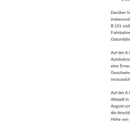
Darüber h
insbesond
B 101 südl
Fahrbahne
Ostumfahr
Auf der A 
Autobahnd
eine Erne
Geschwind
voraussich
Auf der A
Altstadt i
August un
die Anschl
Höhe von r