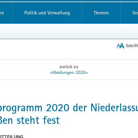
reifende
en
Politik und Verwaltung
Themen
Se
Schrif
zurück zu
»Meldungen 2020«
rogramm 2020 der Niederlass
en steht fest
ITTEILUNG