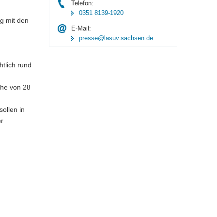
Telefon:
0351 8139-1920
g mit den
E-Mail:
presse@lasuv.sachsen.de
tlich rund
öhe von 28
d
ollen in
er