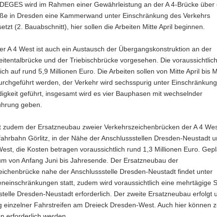
 DEGES wird im Rahmen einer Gewährleistung an der A 4-Brücke über 
ße in Dresden eine Kammerwand unter Einschränkung des Verkehrs
etzt (2. Bauabschnitt), hier sollen die Arbeiten Mitte April beginnen.
er A 4 West ist auch ein Austausch der Übergangskonstruktion an der
eitentalbrücke und der Triebischbrücke vorgesehen. Die voraussichtlic
ich auf rund 5,9 Millionen Euro. Die Arbeiten sollen von Mitte April bis M
urchgeführt werden, der Verkehr wird sechsspurig unter Einschränkung
igkeit geführt, insgesamt wird es vier Bauphasen mit wechselnder
ührung geben.
st zudem der Ersatzneubau zweier Verkehrszeichenbrücken der A 4 Wes
ahrbahn Görlitz, in der Nähe der Anschlussstellen Dresden-Neustadt 
st, die Kosten betragen voraussichtlich rund 1,3 Millionen Euro. Gepla
um von Anfang Juni bis Jahresende. Der Ersatzneubau der
eichenbrücke nahe der Anschlussstelle Dresden-Neustadt findet unter
eneinschränkungen statt, zudem wird voraussichtlich eine mehrtägige 
telle Dresden-Neustadt erforderlich. Der zweite Ersatzneubau erfolgt 
g einzelner Fahrstreifen am Dreieck Dresden-West. Auch hier können z
n erforderlich werden.