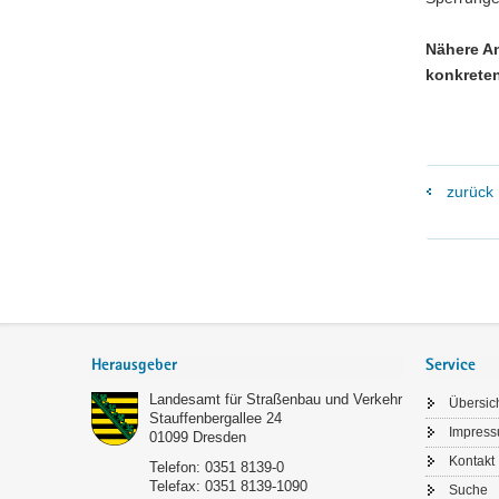
Nähere A
konkreten
zurück
Footer-
Bereich
Herausgeber
Service
Landesamt für Straßenbau und Verkehr
Übersic
Stauffenbergallee 24
Impres
01099
Dresden
Kontakt
Telefon:
0351 8139-0
Telefax:
0351 8139-1090
Suche