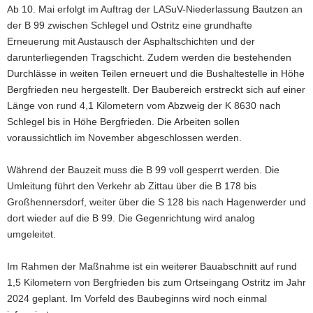
Ab 10. Mai erfolgt im Auftrag der LASuV-Niederlassung Bautzen an
a
der B 99 zwischen Schlegel und Ostritz eine grundhafte
v
Erneuerung mit Austausch der Asphaltschichten und der
i
darunterliegenden Tragschicht. Zudem werden die bestehenden
g
Durchlässe in weiten Teilen erneuert und die Bushaltestelle in Höhe
a
Bergfrieden neu hergestellt. Der Baubereich erstreckt sich auf einer
t
Länge von rund 4,1 Kilometern vom Abzweig der K 8630 nach
i
Schlegel bis in Höhe Bergfrieden. Die Arbeiten sollen
o
voraussichtlich im November abgeschlossen werden.
n
Während der Bauzeit muss die B 99 voll gesperrt werden. Die
Umleitung führt den Verkehr ab Zittau über die B 178 bis
Großhennersdorf, weiter über die S 128 bis nach Hagenwerder und
dort wieder auf die B 99. Die Gegenrichtung wird analog
umgeleitet.
Im Rahmen der Maßnahme ist ein weiterer Bauabschnitt auf rund
1,5 Kilometern von Bergfrieden bis zum Ortseingang Ostritz im Jahr
2024 geplant. Im Vorfeld des Baubeginns wird noch einmal