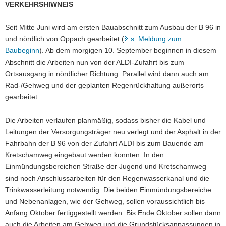
VERKEHRSHIWNEIS
a
v
Seit Mitte Juni wird am ersten Bauabschnitt zum Ausbau der B 96 in
i
und nördlich von Oppach gearbeitet (
s. Meldung zum
g
Baubeginn
). Ab dem morgigen 10. September beginnen in diesem
a
Abschnitt die Arbeiten nun von der ALDI-Zufahrt bis zum
t
Ortsausgang in nördlicher Richtung. Parallel wird dann auch am
i
Rad-/Gehweg und der geplanten Regenrückhaltung außerorts
o
gearbeitet.
n
Die Arbeiten verlaufen planmäßig, sodass bisher die Kabel und
Leitungen der Versorgungsträger neu verlegt und der Asphalt in der
Fahrbahn der B 96 von der Zufahrt ALDI bis zum Bauende am
Kretschamweg eingebaut werden konnten. In den
Einmündungsbereichen Straße der Jugend und Kretschamweg
sind noch Anschlussarbeiten für den Regenwasserkanal und die
Trinkwasserleitung notwendig. Die beiden Einmündungsbereiche
und Nebenanlagen, wie der Gehweg, sollen voraussichtlich bis
Anfang Oktober fertiggestellt werden. Bis Ende Oktober sollen dann
auch die Arbeiten am Gehweg und die Grundstücksanpassungen in