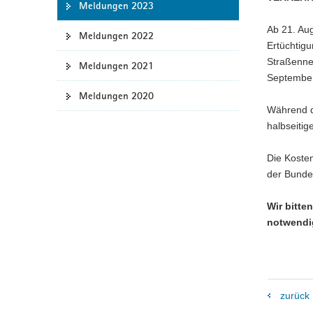
Meldungen 2023
a
Ab 21. Au
v
Meldungen 2022
Ertüchtig
i
Straßenne
g
Meldungen 2021
September 
a
Meldungen 2020
t
Während de
i
halbseitig
o
n
Die Koste
der Bunde
Wir bitte
notwendi
zurück