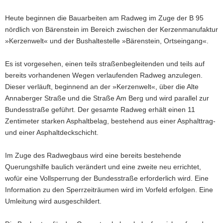
a
Heute beginnen die Bauarbeiten am Radweg im Zuge der B 95
v
nördlich von Bärenstein im Bereich zwischen der Kerzenmanufaktur
i
»Kerzenwelt« und der Bushaltestelle »Bärenstein, Ortseingang«.
g
a
Es ist vorgesehen, einen teils straßenbegleitenden und teils auf
t
bereits vorhandenen Wegen verlaufenden Radweg anzulegen.
i
Dieser verläuft, beginnend an der »Kerzenwelt«, über die Alte
o
Annaberger Straße und die Straße Am Berg und wird parallel zur
n
Bundesstraße geführt. Der gesamte Radweg erhält einen 11
Zentimeter starken Asphaltbelag, bestehend aus einer Asphalttrag-
und einer Asphaltdeckschicht.
Im Zuge des Radwegbaus wird eine bereits bestehende
Querungshilfe baulich verändert und eine zweite neu errichtet,
wofür eine Vollsperrung der Bundesstraße erforderlich wird. Eine
Information zu den Sperrzeiträumen wird im Vorfeld erfolgen. Eine
Umleitung wird ausgeschildert.