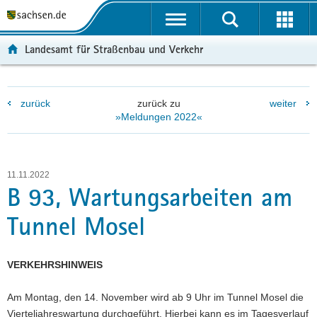
P
P
H
W
F
o
o
a
e
o
r
r
u
i
o
Landesamt für Straßenbau und Verkehr
t
t
p
t
t
a
a
t
e
e
l
l
i
r
r
zurück
zurück zu
weiter
ü
n
n
e
-
»Meldungen 2022«
b
a
h
I
B
e
v
a
n
e
r
i
l
f
r
g
g
t
o
e
11.11.2022
r
a
r
i
B 93, Wartungsarbeiten am
e
t
m
c
Tunnel Mosel
i
i
a
h
f
o
t
e
n
i
VERKEHRSHINWEIS
n
o
d
n
Am Montag, den 14. November wird ab 9 Uhr im Tunnel Mosel die
e
Vierteljahreswartung durchgeführt. Hierbei kann es im Tagesverlauf
N