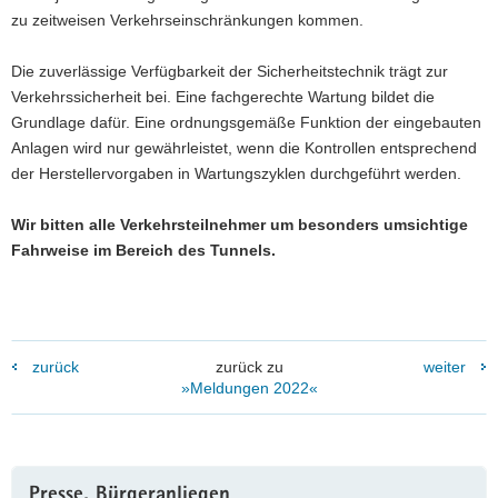
zu zeitweisen Verkehrseinschränkungen kommen.
a
v
Die zuverlässige Verfügbarkeit der Sicherheitstechnik trägt zur
i
Verkehrssicherheit bei. Eine fachgerechte Wartung bildet die
g
Grundlage dafür. Eine ordnungsgemäße Funktion der eingebauten
a
Anlagen wird nur gewährleistet, wenn die Kontrollen entsprechend
t
der Herstellervorgaben in Wartungszyklen durchgeführt werden.
i
o
Wir bitten alle Verkehrsteilnehmer um besonders umsichtige
n
Fahrweise im Bereich des Tunnels.
zurück
zurück zu
weiter
»Meldungen 2022«
Weitere
Presse, Bürgeranliegen