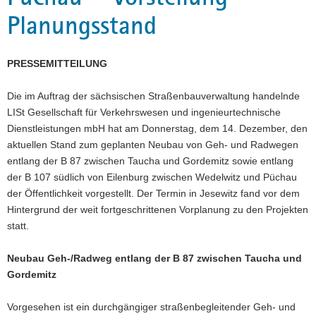
Planungsstand
a
v
i
PRESSEMITTEILUNG
g
a
Die im Auftrag der sächsischen Straßenbauverwaltung handelnde
t
LISt Gesellschaft für Verkehrswesen und ingenieurtechnische
i
Dienstleistungen mbH hat am Donnerstag, dem 14. Dezember, den
o
aktuellen Stand zum geplanten Neubau von Geh- und Radwegen
n
entlang der B 87 zwischen Taucha und Gordemitz sowie entlang
der B 107 südlich von Eilenburg zwischen Wedelwitz und Püchau
der Öffentlichkeit vorgestellt. Der Termin in Jesewitz fand vor dem
Hintergrund der weit fortgeschrittenen Vorplanung zu den Projekten
statt.
Neubau Geh-/Radweg entlang der B 87 zwischen Taucha und
Gordemitz
Vorgesehen ist ein durchgängiger straßenbegleitender Geh- und