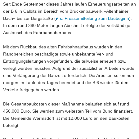
Seit Ende September dieses Jahres laufen Erneuerungsarbeiten an
a
der B 6 in Calbitz im Bereich vom Brückenbauwerk »Altenhainer
v
Bach« bis zur Bergstraße (
s. Pressemitteilung zum Baubeginn
).
i
In dem rund 380 Meter langen Abschnitt erfolgte der vollständige
g
Austausch des Fahrbahnoberbaus.
a
t
Mit dem Rückbau des alten Fahrbahnaufbaus wurden in den
i
Randbereichen beschädigte sowie unbekannte Ver- und
o
Entsorgungsleitungen vorgefunden, die teilweise erneuert bzw.
n
verlegt werden mussten. Aufgrund der zusätzlichen Arbeiten wurde
eine Verlängerung der Bauzeit erforderlich. Die Arbeiten sollen nun
morgen im Laufe des Tages beendet und die B 6 wieder für den
Verkehr freigegeben werden.
Die Gesamtbaukosten dieser Maßnahme belaufen sich auf rund
450.000 Euro. Sie werden zum weitesten Teil vom Bund finanziert.
Die Gemeinde Wermsdorf ist mit 12.000 Euro an den Baukosten
beteiligt.